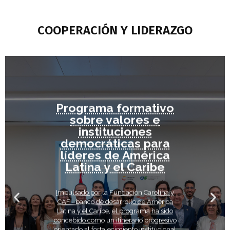
COOPERACIÓN Y LIDERAZGO​
Programa formativo
sobre valores e
instituciones
democráticas para
líderes de América
Latina y el Caribe
Impulsado por la Fundación Carolina y
CAF –banco de desarrollo de América
Latina y el Caribe, el programa ha sido
concebido como un itinerario progresivo
orientado al fortalecimiento institucional