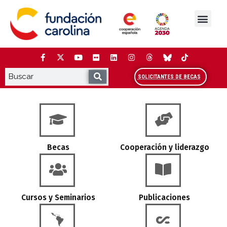
Saltar
al
contenido
La Fundación
Estudios y análisis
Cooperación y Liderazg
Red Carolina
SOLICITANTES DE BECAS
Página inicial de la web de Fundación Car
Becas
Cooperación y liderazgo
Cursos y Seminarios
Publicaciones