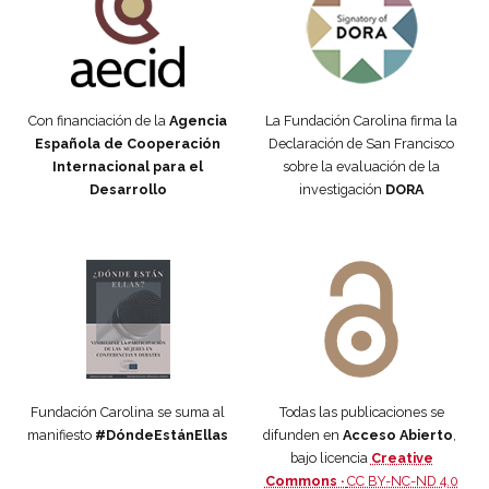
Con financiación de la
Agencia
La Fundación Carolina firma la
Española de Cooperación
Declaración de San Francisco
Internacional para el
sobre la evaluación de la
Desarrollo
investigación
DORA
Manifiesto #DóndeEstánEllas
Manifiesto #DóndeEstánEllas
Fundación Carolina se suma al
Todas las publicaciones se
manifiesto
#DóndeEstánEllas
difunden en
Acceso Abierto
,
bajo licencia
Creative
Commons ·
CC BY-NC-ND 4.0