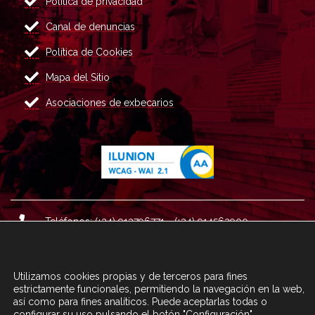
Política de privacidad
Canal de denuncias
Política de Cookies
Mapa del Sitio
Asociaciones de exbecarios
Teléfonos: (+34) 913796771 - (+34) 914562900
Dirección: Plaza del Marqués de Salamanca nº 8, 4ª plan
ta, 28006 Madrid.
Utilizamos cookies propias y de terceros para fines
Correo : informacion@fundacioncarolina.es
estrictamente funcionales, permitiendo la navegación en la web,
así como para fines analíticos. Puede aceptarlas todas o
configurar su uso pulsando el botón "Configuración".