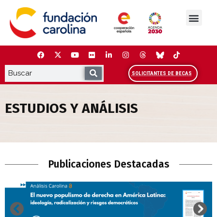
Saltar
al
contenido
La Fundación
Estudios y análisis
Cooperación y Liderazg
Red Carolina
SOLICITANTES DE BECAS
ESTUDIOS Y ANÁLISIS
Estudios y Análisis
Publicaciones Destacadas