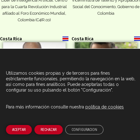
Líder de Inteligencia Artificial. Centro
Viceministra de Talento y Apropiación
para la Cuarta Revolución Industrial
Social del Conocimiento, Gobierno de
afiliado al Foro Económico Mundial,
Colombia
Colombia (C4IR.co)
Costa Rica
Costa Rica
Utilizamos cookies propias y de terceros para fines
estrictamente funcionales, permitiendo la navegación en la web,
así como para fines analíticos. Puede aceptarlas todas o
configurar su uso pulsando el botón "Configuración".
Para más información consulte nuestra
política de cookies
Alexander López
Gerardo Alonso Ramírez
Céspedes
Economista Asesor del Despacho de
ACEPTAR
RECHAZAR
CONFIGURACION
Director del Instituto
la Ministra, en el Ministerio de
Centroamericano de Administración
Planificación Nacional y Política