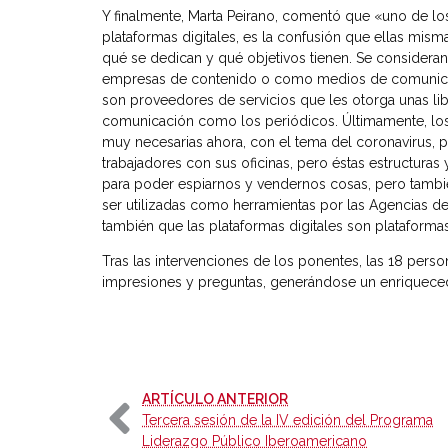
Y finalmente, Marta Peirano, comentó que «uno de lo
plataformas digitales, es la confusión que ellas mis
qué se dedican y qué objetivos tienen. Se considera
empresas de contenido o como medios de comunicació
son proveedores de servicios que les otorga unas li
comunicación como los periódicos. Últimamente, los g
muy necesarias ahora, con el tema del coronavirus, pa
trabajadores con sus oficinas, pero éstas estructuras
para poder espiarnos y vendernos cosas, pero tambié
ser utilizadas como herramientas por las Agencias d
también que las plataformas digitales son plataformas 
Tras las intervenciones de los ponentes, las 18 perso
impresiones y preguntas, generándose un enriquece
-
ARTÍCULO ANTERIOR
Tercera sesión de la IV edición del Programa
Liderazgo Público Iberoamericano