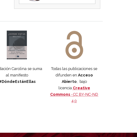
 DORA
ifiesto #DóndeEstánEllas
Manifiesto #DóndeEstánEllas
ación Carolina se suma
Todas las publicaciones se
al manifiesto
difunden en
Acceso
#DóndeEstánEllas
Abierto
, bajo
licencia
Creative
Commons ·
CC BY-NC-ND
4.0