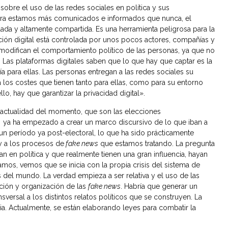
obre el uso de las redes sociales en política y sus
ora estamos más comunicados e informados que nunca, el
ada y altamente compartida. Es una herramienta peligrosa para la
ción digital está controlada por unos pocos actores, compañías y
modifican el comportamiento político de las personas, ya que no
 Las plataformas digitales saben que lo que hay que captar es la
a para ellas. Las personas entregan a las redes sociales su
a los costes que tienen tanto para ellas, como para su entorno
, hay que garantizar la privacidad digital».
actualidad del momento, que son las elecciones
ya ha empezado a crear un marco discursivo de lo que iban a
 un período ya post-electoral, lo que ha sido prácticamente
y a los procesos de
fake news
que estamos tratando. La pregunta
n en política y que realmente tienen una gran influencia, hayan
amos, vemos que se inicia con la propia crisis del sistema de
del mundo. La verdad empieza a ser relativa y el uso de las
ación y organización de las
fake news
. Habría que generar un
versal a los distintos relatos políticos que se construyen. La
a. Actualmente, se están elaborando leyes para combatir la