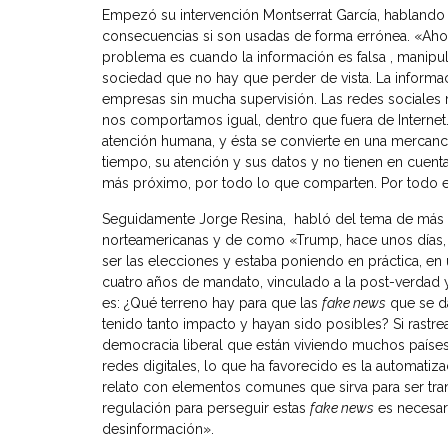
Empezó su intervención Montserrat García, hablando s
consecuencias si son usadas de forma errónea. «Ah
problema es cuando la información es falsa , manipul
sociedad que no hay que perder de vista. La informa
empresas sin mucha supervisión. Las redes sociales 
nos comportamos igual, dentro que fuera de Internet.
atención humana, y ésta se convierte en una mercancí
tiempo, su atención y sus datos y no tienen en cuent
más próximo, por todo lo que comparten. Por todo ello
Seguidamente Jorge Resina, habló del tema de más 
norteamericanas y de como «Trump, hace unos días, 
ser las elecciones y estaba poniendo en práctica, en
cuatro años de mandato, vinculado a la post-verdad 
es: ¿Qué terreno hay para que las
fake news
que se da
tenido tanto impacto y hayan sido posibles? Si rastre
democracia liberal que están viviendo muchos países 
redes digitales, lo que ha favorecido es la automatiz
relato con elementos comunes que sirva para ser trans
regulación para perseguir estas
fake news
es necesari
desinformación».