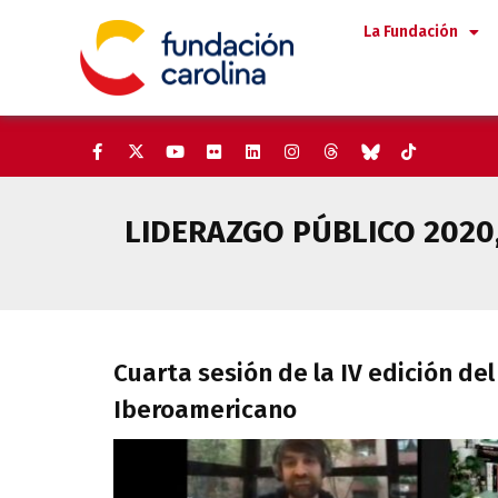
Saltar
La Fundación
al
contenido
LIDERAZGO PÚBLICO 2020
Cuarta sesión de la IV edició
Cuarta sesión de la IV edición de
Iberoamericano