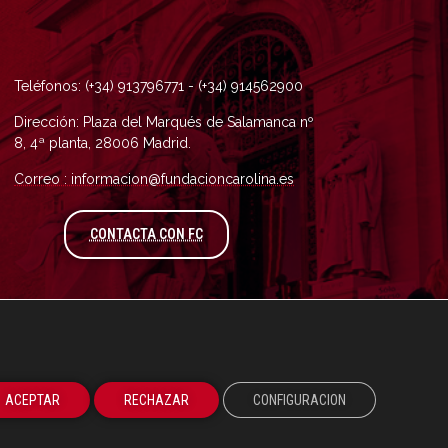
Teléfonos: (+34) 913796771 - (+34) 914562900
Dirección: Plaza del Marqués de Salamanca nº
8, 4ª planta, 28006 Madrid.
Correo : informacion@fundacioncarolina.es
A TRAVÉS DEL FORMULARIO DE CONTAC
CONTACTA CON FC
ACEPTAR
RECHAZAR
CONFIGURACION