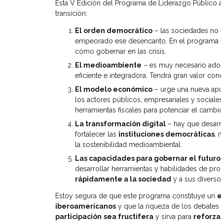
Esta V Edición del Programa de Liderazgo Público ab
transición:
El orden democrático
– las sociedades no 
empeorado ese desencanto. En el programa va
cómo gobernar en las crisis.
El medioambiente
– es muy necesario ado
eficiente e integradora. Tendrá gran valor co
El modelo económico
– urge una nueva ap
los actores públicos, empresariales y sociale
herramientas fiscales para potenciar el cam
La transformación digital
– hay que desarr
fortalecer las
instituciones democráticas
, 
la sostenibilidad medioambiental.
Las capacidades para gobernar el futuro
desarrollar herramientas y habilidades de pr
rápidamente a la sociedad
y a sus diverso
Estoy segura de que este programa constituye un
e
iberoamericanos
y que la riqueza de los debates 
participación
sea fructífera
y sirva para
reforza