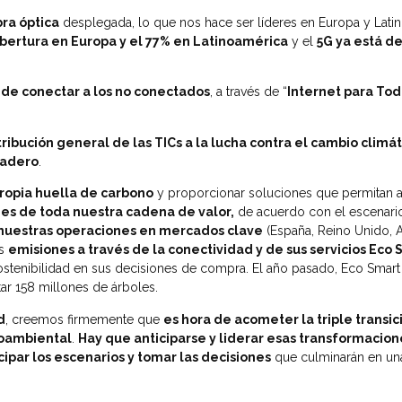
bra óptica
desplegada, lo que nos hace ser líderes en Europa y Lat
bertura en Europa y el 77% en Latinoamérica
y el
5G ya está d
 de conectar a los no conectados
, a través de “
Internet para Tod
ribución general de las TICs a la lucha contra el cambio climát
nadero
.
ropia huella de carbono
y proporcionar soluciones que permitan a 
es de toda nuestra cadena de valor,
de acuerdo con el escenario
s nuestras operaciones en mercados clave
(España, Reino Unido, A
as
emisiones a través de la conectividad y de sus servicios Eco
stenibilidad en sus decisiones de compra. El año pasado, Eco Smart 
ar 158 millones de árboles.
d
, creemos firmemente que
es hora de acometer la triple transi
ioambiental
.
Hay que anticiparse y liderar esas transformacion
cipar los escenarios y tomar las decisiones
que culminarán en una