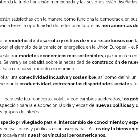
orda la triple transición mencionada y las sesiones están diseñadas 
están satisfechas con la manera cómo funciona la democracia en sus 
n a tener la oportunidad de reflexionar sobre las
herramientas d
ptar
modelos de desarrollo y estilos de vida respetuosos con l
nocer el ejemplo de la transición energética en la Unión Europea – el
uesta por
modelos económicos más sostenibles
, que articulen e
s. Se verá y se debatirá sobre la necesidad de
construcción de nuev
bio hacia un nuevo modelo económico.
ollar una
conectividad inclusiva y sostenible
, así como definir u
mejorar la
productividad
,
estrechar las disparidades sociales
, f
– para este futuro incierto, volátil y con cambios acelerados,
los go
ospección para la elaboración rápida y eficaz de
nuevas políticas y 
s grupos de interés.
spacio privilegiado
para el
intercambio de conocimiento y exp
y nuevas ideas y políticas están aseguradas. Así
os doy la bienveni
r
todavía más
nuestros vínculos iberoamericanos
.