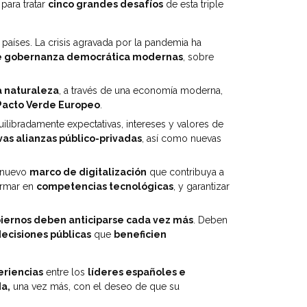
para tratar
cinco grandes desafíos
de esta triple
países. La crisis agravada por la pandemia ha
e gobernanza democrática modernas
, sobre
a naturaleza
, a través de una economía moderna,
Pacto Verde Europeo
.
quilibradamente expectativas, intereses y valores de
as alianzas público-privadas
, así como nuevas
n nuevo
marco de digitalización
que contribuya a
ormar en
competencias tecnológicas
, y garantizar
biernos deben anticiparse cada vez más
. Deben
decisiones públicas
que
beneficien
eriencias
entre los
líderes españoles e
da,
una vez más, con el deseo de que su