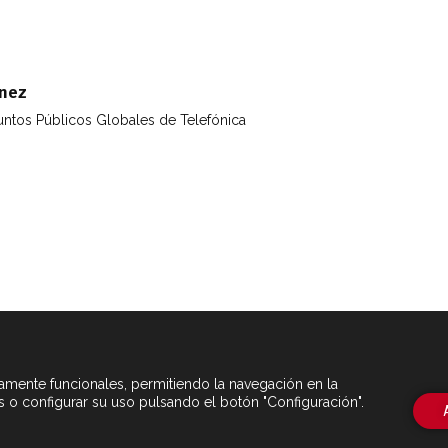
énez
untos Públicos Globales de Telefónica
tamente funcionales, permitiendo la navegación en la
s o configurar su uso pulsando el botón "Configuración".