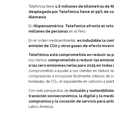
Telefónica tiene
1,6 millones de kilómetros de fi
desplegada por Telefónica tiene el 99% de co
Alemania
.
En
Hispanoamérica
,
Telefonica afronta el reto
millones de personas
en el Perú.
En el orden medioambiental,
es indudable la cont
emisión de CO2 y otros gases de efecto inver
Telefónica está comprometida en reducir su p
nos hemos
comprometido a reducir las emision
a las cero emisiones netas para 2025 en toda
comprometido a ayudar a sus clientes en reducir l
compradores a incorporar fácilmente criterios de so
toneladas de CO₂, el equivalente en carbono a plant
Con esta perspectiva de
inclusión y sostenibilida
transición socioeconómica, la digital y la med
compromiso y la vocación de servicio para anti
Latino América.