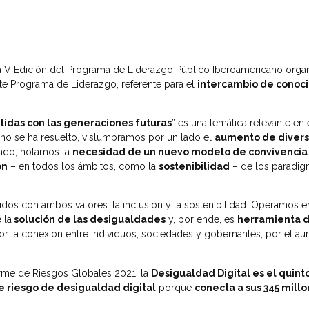
a V Edición del Programa de Liderazgo Público Iberoamericano organi
te Programa de Liderazgo, referente para el
intercambio de conoc
etidas con las generaciones futuras
” es una temática relevante en
 no se ha resuelto, vislumbramos por un lado el
aumento de divers
 lado, notamos la
necesidad de un nuevo modelo de convivencia
ón
– en todos los ámbitos, como la
sostenibilidad
– de los paradig
 con ambos valores: la inclusión y la sostenibilidad. Operamos en 
 la
solución de las desigualdades
y, por ende, es
herramienta d
por la conexión entre individuos, sociedades y gobernantes, por el a
rme de Riesgos Globales 2021, la
Desigualdad Digital es el quint
e riesgo de desigualdad digital
porque
conecta a sus 345 millo