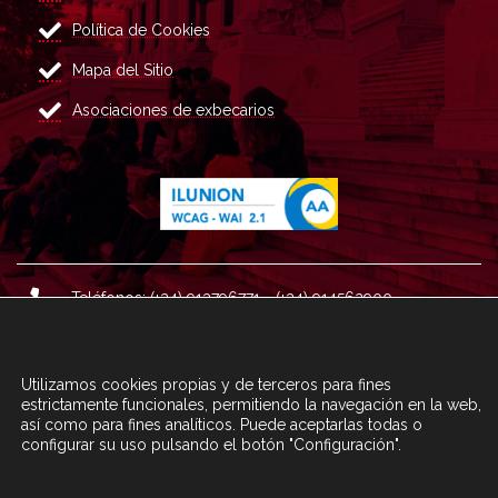
Política de Cookies
Mapa del Sitio
Asociaciones de exbecarios
Teléfonos: (+34) 913796771 - (+34) 914562900
Dirección: Plaza del Marqués de Salamanca nº 8, 4ª plan
ta, 28006 Madrid.
Utilizamos cookies propias y de terceros para fines
Correo : informacion@fundacioncarolina.es
estrictamente funcionales, permitiendo la navegación en la web,
así como para fines analíticos. Puede aceptarlas todas o
configurar su uso pulsando el botón "Configuración".
A TRAVÉS DEL FORMULARIO
CONTACTA CON FC