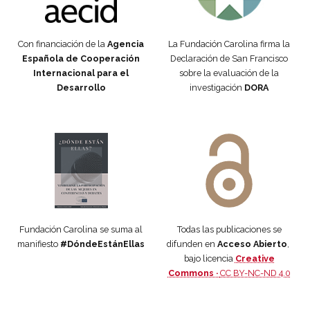
Con financiación de la
Agencia
La Fundación Carolina firma la
Española de Cooperación
Declaración de San Francisco
Internacional para el
sobre la evaluación de la
Desarrollo
investigación
DORA
Manifiesto #DóndeEstánEllas
Manifiesto #DóndeEstánEllas
Fundación Carolina se suma al
Todas las publicaciones se
manifiesto
#DóndeEstánEllas
difunden en
Acceso Abierto
,
bajo licencia
Creative
Commons ·
CC BY-NC-ND 4.0