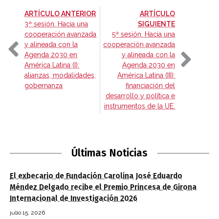
-
ARTÍCULO ANTERIOR
ARTÍCULO
-
3ª sesión. Hacia una
SIGUIENTE
cooperación avanzada
5ª sesión. Hacia una
y alineada con la
cooperación avanzada
Agenda 2030 en
y alineada con la
América Latina (I):
Agenda 2030 en
alianzas, modalidades,
América Latina (III):
gobernanza
financiación del
desarrollo y política e
instrumentos de la UE.
Últimas Noticias
El exbecario de Fundación Carolina José Eduardo
Méndez Delgado recibe el Premio Princesa de Girona
Internacional de Investigación 2026
julio 15, 2026