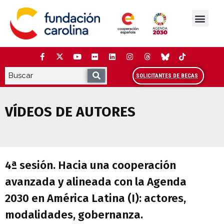
Saltar
al
contenido
La Fundación
Estudios y análisis
Cooperación y Liderazg
Red Carolina
SOLICITANTES DE BECAS
VÍDEOS DE AUTORES
4ª sesión. Hacia una cooperación avanza
4ª sesión. Hacia una cooperación
avanzada y alineada con la Agenda
2030 en América Latina (I): actores,
modalidades, gobernanza.