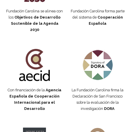
Fundación Carolina se alinea con
Fundación Carolina forma parte
los
Objetivos de Desarrollo
del sistema de
Cooperación
Sostenible de la Agenda
Española
2030
Fundación Carolina Colombia
Declaración de San Francisco
Con financiación de la
Agencia
La Fundación Carolina firma la
Española de Cooperación
Declaración de San Francisco
Internacional para el
sobre la evaluación de la
Desarrollo
investigación
DORA
Manifiesto #DóndeEstánEllas
Manifiesto #DóndeEstánEllas