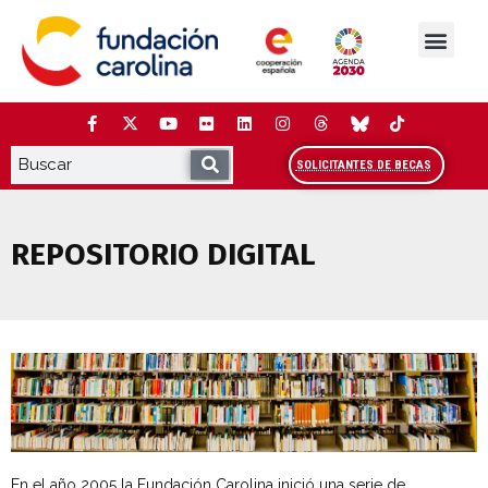
Saltar
al
contenido
La Fundación
Estudios y análisis
Cooperación y Liderazg
Red Carolina
SOLICITANTES DE BECAS
REPOSITORIO DIGITAL
En el año 2005 la Fundación Carolina inició una serie de