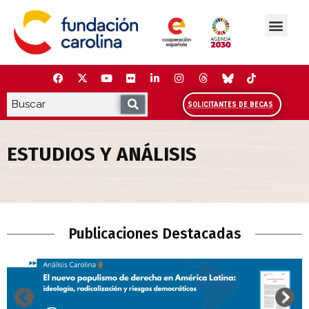
Saltar
al
contenido
La Fundación
Estudios y análisis
Cooperación y Liderazg
Red Carolina
SOLICITANTES DE BECAS
ESTUDIOS Y ANÁLISIS
Estudios y Análisis
Publicaciones Destacadas