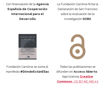
Con financiación de la
Agencia
La Fundación Carolina firma la
Española de Cooperación
Declaración de San Francisco
Internacional para el
sobre la evaluación de la
Desarrollo
investigación
DORA
Manifiesto #DóndeEstánEllas
Manifiesto #DóndeEstánEllas
Fundación Carolina se suma al
Todas las publicaciones se
manifiesto
#DóndeEstánEllas
difunden en
Acceso Abierto
,
bajo licencia
Creative
Commons ·
CC BY-NC-ND 4.0