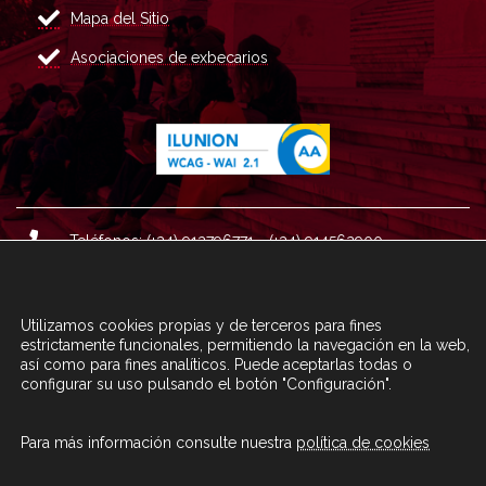
Mapa del Sitio
Asociaciones de exbecarios
Teléfonos: (+34) 913796771 - (+34) 914562900
Dirección: Plaza del Marqués de Salamanca nº 8, 4ª plan
ta, 28006 Madrid.
Utilizamos cookies propias y de terceros para fines
Correo : informacion@fundacioncarolina.es
estrictamente funcionales, permitiendo la navegación en la web,
así como para fines analíticos. Puede aceptarlas todas o
configurar su uso pulsando el botón "Configuración".
A TRAVÉS DEL FORMULARIO
CONTACTA CON FC
Para más información consulte nuestra
política de cookies
© Fundación Carolina 2020