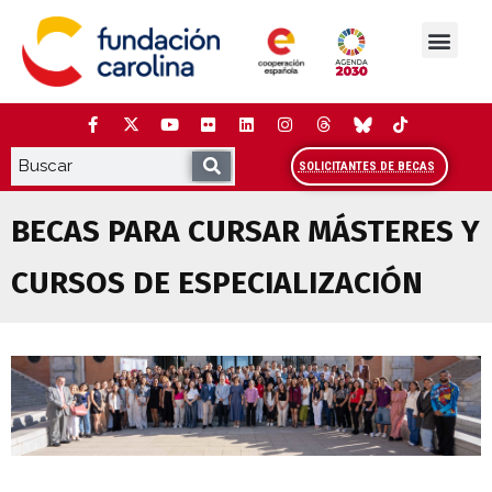
Saltar
al
contenido
La Fundación
Estudios y análisis
Cooperación y Liderazg
Red Carolina
SOLICITANTES DE BECAS
BECAS PARA CURSAR MÁSTERES Y
CURSOS DE ESPECIALIZACIÓN