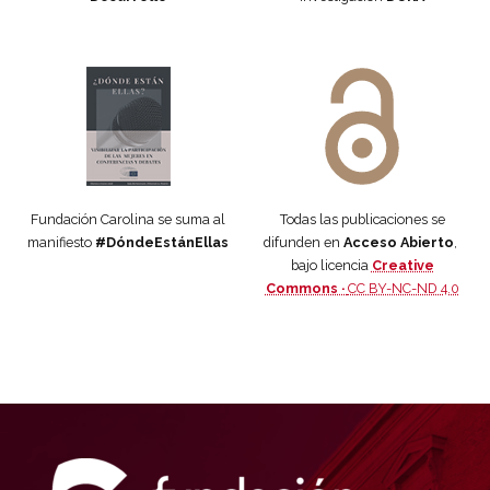
Manifiesto #DóndeEstánEllas
Manifiesto #DóndeEstánEllas
Fundación Carolina se suma al
Todas las publicaciones se
manifiesto
#DóndeEstánEllas
difunden en
Acceso Abierto
,
bajo licencia
Creative
Commons ·
CC BY-NC-ND 4.0