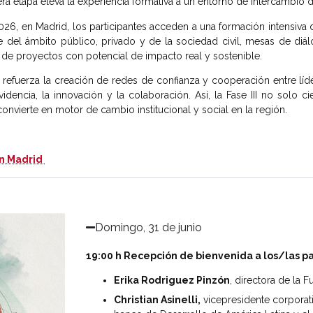
 etapa eleva la experiencia formativa a un entorno de intercambio dir
026, en Madrid, los participantes acceden a una formación intensiva 
e del ámbito público, privado y de la sociedad civil, mesas de di
ón de proyectos con potencial de impacto real y sostenible.
l refuerza la creación de redes de confianza y cooperación entre lí
dencia, la innovación y la colaboración. Así, la Fase III no solo 
nvierte en motor de cambio institucional y social en la región.
en Madrid
Domingo, 31 de junio​
19:00 h Recepción de bienvenida a los/las pa
Erika Rodriguez Pinzón
, directora de la 
Christian Asinelli,
vicepresidente corporat