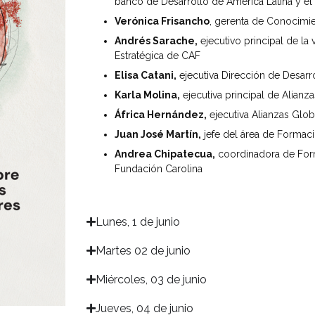
banco de Desarrollo de América Latina y el
Verónica Frisancho
, gerenta de Conocimi
Andrés Sarache,
ejecutivo principal de la
Estratégica de CAF
Elisa Catani,
ejecutiva Dirección de Desarro
Karla Molina,
ejecutiva principal de Alianz
África Hernández,
ejecutiva Alianzas Glo
Juan José Martín,
jefe del área de Formac
Andrea Chipatecua,
coordinadora de For
Fundación Carolina
Lunes, 1 de junio​
Martes 02 de junio​
Miércoles, 03 de junio​
Jueves, 04 de junio​