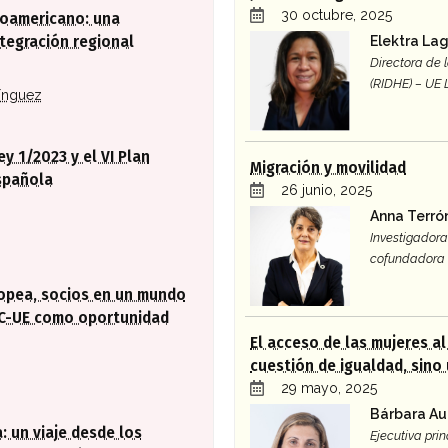
30 octubre, 2025
roamericano: una
Elektra La
tegración regional
Directora de
(RIDHE) – UE
ínguez
ey 1/2023 y el VI Plan
Migración y movilidad
spañola
26 junio, 2025
Anna Terró
Investigadora 
cofundadora 
ropea, socios en un mundo
AC-UE como oportunidad
El acceso de las mujeres a
cuestión de igualdad, sino
29 mayo, 2025
Bárbara Au
: un viaje desde los
Ejecutiva prin