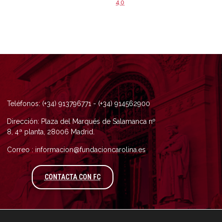
4.0
Teléfonos: (+34) 913796771 - (+34) 914562900
Dirección: Plaza del Marqués de Salamanca nº
8, 4ª planta, 28006 Madrid.
Correo : informacion@fundacioncarolina.es
A TRAVÉS DEL FORMULARIO DE CONTAC
CONTACTA CON FC