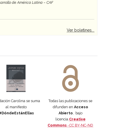
arrollo de América Latina – CAF
Ver boletines...
 DORA
ifiesto #DóndeEstánEllas
Manifiesto #DóndeEstánEllas
ación Carolina se suma
Todas las publicaciones se
al manifiesto
difunden en
Acceso
#DóndeEstánEllas
Abierto
, bajo
licencia
Creative
Commons ·
CC BY-NC-ND