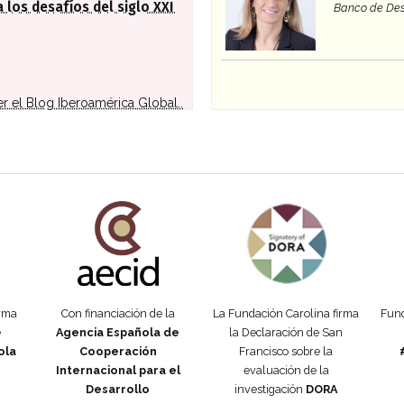
 los desafíos del siglo XXI
Banco de Des
er el Blog Iberoamérica Global..
añola
Fundación Carolina Colombia
Declaración de San Francisco
Man
orma
Con financiación de la
La Fundación Carolina firma
Fund
e
Agencia Española de
la Declaración de San
ola
Cooperación
Francisco sobre la
Internacional para el
evaluación de la
Desarrollo
investigación
DORA