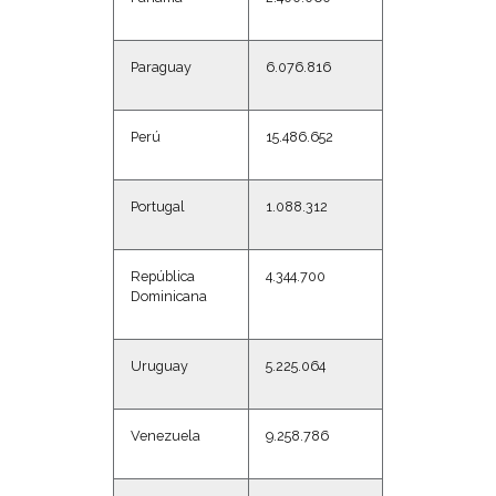
Paraguay
6.076.816
Perú
15.486.652
Portugal
1.088.312
República
4.344.700
Dominicana
Uruguay
5.225.064
Venezuela
9.258.786