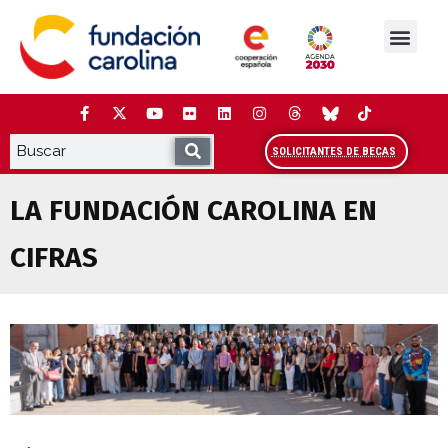
Saltar
al
contenido
La Fundación
Estudios y análisis
Cooperación y Liderazg
Red Carolina
SOLICITANTES DE BECAS
LA FUNDACIÓN CAROLINA EN
CIFRAS