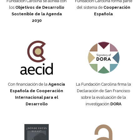
Fundación Carolina se alinea con
Fundación Carolina forma parte
los
Objetivos de Desarrollo
del sistema de
Cooperación
Sostenible de la Agenda
Española
2030
Fundación Carolina Colombia
Declaración de San Francisco
Con financiación de la
Agencia
La Fundación Carolina firma la
Española de Cooperación
Declaración de San Francisco
Internacional para el
sobre la evaluación de la
Desarrollo
investigación
DORA
Manifiesto #DóndeEstánEllas
Manifiesto #DóndeEstánEllas