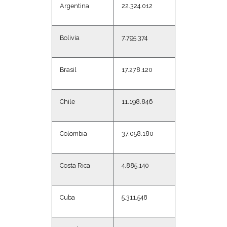
Argentina
22.324.012
Bolivia
7.795.374
Brasil
17.278.120
Chile
11.198.846
Colombia
37.058.180
Costa Rica
4.885.140
Cuba
5.311.548