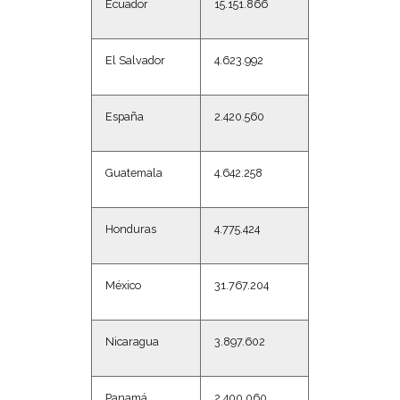
Ecuador
15.151.866
El Salvador
4.623.992
España
2.420.560
Guatemala
4.642.258
Honduras
4.775.424
México
31.767.204
Nicaragua
3.897.602
Panamá
2.400.060