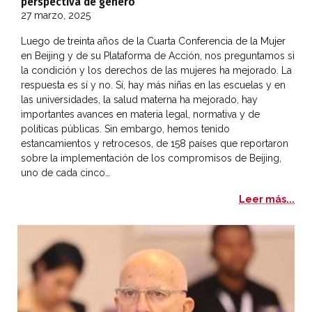
perspectiva de género
27 marzo, 2025
Luego de treinta años de la Cuarta Conferencia de la Mujer
en Beijing y de su Plataforma de Acción, nos preguntamos si
la condición y los derechos de las mujeres ha mejorado. La
respuesta es sí y no. Sí, hay más niñas en las escuelas y en
las universidades, la salud materna ha mejorado, hay
importantes avances en materia legal, normativa y de
políticas públicas. Sin embargo, hemos tenido
estancamientos y retrocesos, de 158 países que reportaron
sobre la implementación de los compromisos de Beijing,
uno de cada cinco…
El 
Leer más...
De la teoría a la acción: enfrentando los retos del Desarro