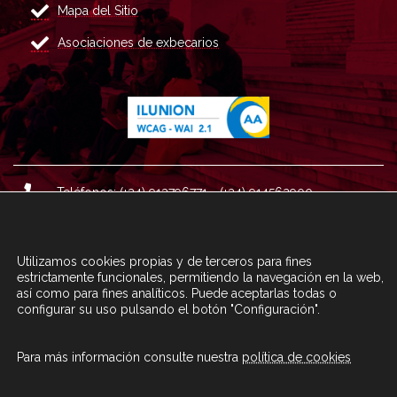
Mapa del Sitio
Asociaciones de exbecarios
Teléfonos: (+34) 913796771 - (+34) 914562900
Dirección: Plaza del Marqués de Salamanca nº 8, 4ª plan
ta, 28006 Madrid.
Utilizamos cookies propias y de terceros para fines
Correo : informacion@fundacioncarolina.es
estrictamente funcionales, permitiendo la navegación en la web,
así como para fines analíticos. Puede aceptarlas todas o
configurar su uso pulsando el botón "Configuración".
A TRAVÉS DEL FORMULARIO
CONTACTA CON FC
Para más información consulte nuestra
política de cookies
© Fundación Carolina 2020