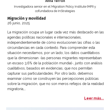
Anna Terrón
Investigadora senior en el Migration Policy Institute (MPI) y
cofundadora de InStrategies
Migración y movilidad
26 junio, 2025
La migración ocupa un lugar cada vez más destacado en las
agendas políticas nacionales e internacionales,
independientemente de cómo evolucionen las cifras o las
circunstancias en cada contexto. Para comprender esta
situación necesitamos, por un lado, los datos cuantitativos
que la dimensionan -las personas migrantes representaban
un escaso 3,6% de la población mundial-, junto con análisis
cualitativos, basados en evidencias, que nos permitan
capturar sus particularidades. Por otro lado, debemos
examinar cómo se construyen las percepciones públicas
sobre la migración, que no son meros reflejos de la realidad
migratoria,…
Mig
Leer más...
El acceso de las mujeres al mercado financiero no solo es 