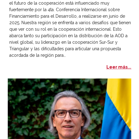
el futuro de la cooperación está influenciado muy
fuertemente por la 4ta. Conferencia Internacional sobre
Financiamiento para el Desarrollo, a realizarse en junio de
2025. Nuestra región se enfrenta a varios desafíos que tienen
que ver con su rol en la cooperación internacional. Esto
abarca tanto su participación en la distribución de la AOD a
nivel global, su liderazgo en la cooperación Sur-Sur y
Triangular y las dificultades para articular una propuesta
acordada de la región para…
De 
Leer más...
La cooperación académica entre Colombia y España