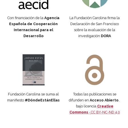
Con financiación de la
Agencia
La Fundación Carolina firma la
Española de Cooperación
Declaración de San Francisco
Internacional para el
sobre la evaluación de la
Desarrollo
investigación
DORA
Manifiesto #DóndeEstánEllas
Manifiesto #DóndeEstánEllas
Fundación Carolina se suma al
Todas las publicaciones se
manifiesto
#DóndeEstánEllas
difunden en
Acceso Abierto
,
bajo licencia
Creative
Commons ·
CC BY-NC-ND 4.0