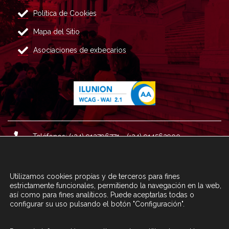
Política de Cookies
Mapa del Sitio
Asociaciones de exbecarios
Teléfonos: (+34) 913796771 - (+34) 914562900
Dirección: Plaza del Marqués de Salamanca nº 8, 4ª plan
ta, 28006 Madrid.
Utilizamos cookies propias y de terceros para fines
Correo : informacion@fundacioncarolina.es
estrictamente funcionales, permitiendo la navegación en la web,
así como para fines analíticos. Puede aceptarlas todas o
configurar su uso pulsando el botón "Configuración".
A TRAVÉS DEL FORMULARIO
CONTACTA CON FC