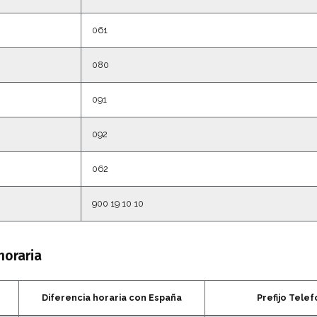
061
080
091
092
062
900 19 10 10
horaria
Diferencia horaria con España
Prefijo Telef