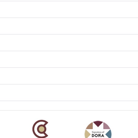
añola
Fundación Carolina Colombia
Declaración de San Francisco
Man