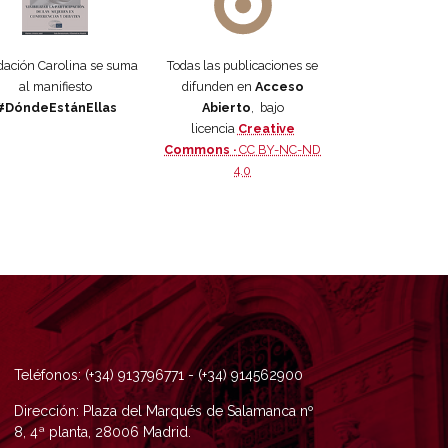
ación Carolina se suma
Todas las publicaciones se
al manifiesto
difunden en
Acceso
#DóndeEstánEllas
Abierto
, bajo
licencia
Creative
Commons ·
CC BY-NC-ND
4.0
Teléfonos: (+34) 913796771 - (+34) 914562900
Dirección: Plaza del Marqués de Salamanca nº
8, 4ª planta, 28006 Madrid.