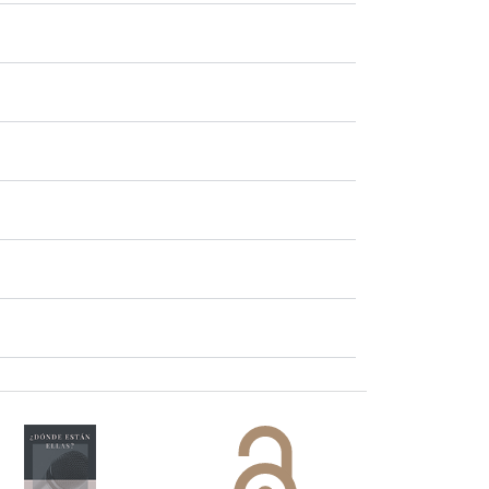
 DORA
ifiesto #DóndeEstánEllas
Manifiesto #DóndeEstánEllas