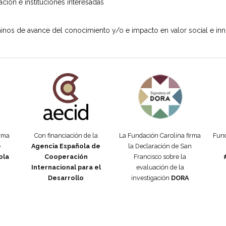
ción e instituciones interesadas
inos de avance del conocimiento y/o e impacto en valor social e inn
añola
Fundación Carolina Colombia
Declaración de San Francisco
Man
orma
Con financiación de la
La Fundación Carolina firma
Fund
e
Agencia Española de
la Declaración de San
ola
Cooperación
Francisco sobre la
Internacional para el
evaluación de la
Desarrollo
investigación
DORA