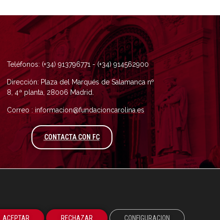
Teléfonos: (+34) 913796771 - (+34) 914562900
Dirección: Plaza del Marqués de Salamanca nº
8, 4ª planta, 28006 Madrid.
Correo : informacion@fundacioncarolina.es
A TRAVÉS DEL FORMULARIO DE CONTAC
CONTACTA CON FC
ACEPTAR
RECHAZAR
CONFIGURACION