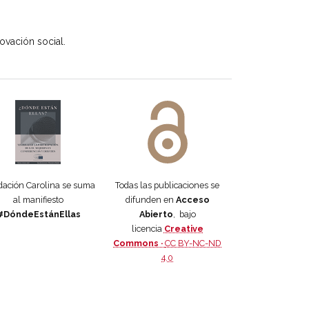
ovación social.
 DORA
ifiesto #DóndeEstánEllas
Manifiesto #DóndeEstánEllas
ación Carolina se suma
Todas las publicaciones se
al manifiesto
difunden en
Acceso
#DóndeEstánEllas
Abierto
, bajo
licencia
Creative
Commons ·
CC BY-NC-ND
4.0