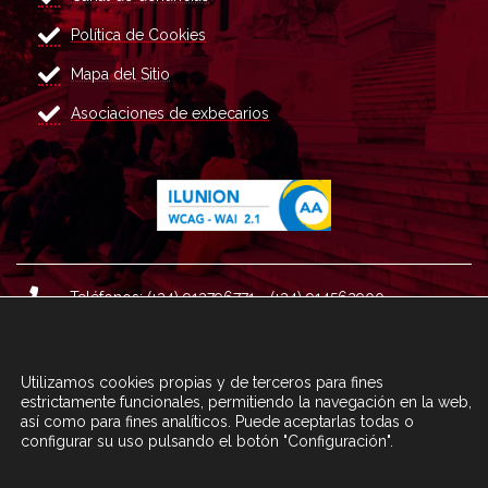
Política de Cookies
Mapa del Sitio
Asociaciones de exbecarios
Teléfonos: (+34) 913796771 - (+34) 914562900
Dirección: Plaza del Marqués de Salamanca nº 8, 4ª plan
ta, 28006 Madrid.
Utilizamos cookies propias y de terceros para fines
Correo : informacion@fundacioncarolina.es
estrictamente funcionales, permitiendo la navegación en la web,
así como para fines analíticos. Puede aceptarlas todas o
configurar su uso pulsando el botón "Configuración".
A TRAVÉS DEL FORMULARIO
CONTACTA CON FC