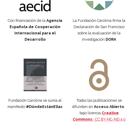
Con financiación de la
Agencia
La Fundación Carolina firma la
Española de Cooperación
Declaración de San Francisco
Internacional para el
sobre la evaluación de la
Desarrollo
investigación
DORA
Manifiesto #DóndeEstánEllas
Manifiesto #DóndeEstánEllas
Fundación Carolina se suma al
Todas las publicaciones se
manifiesto
#DóndeEstánEllas
difunden en
Acceso Abierto
,
bajo licencia
Creative
Commons ·
CC BY-NC-ND 4.0