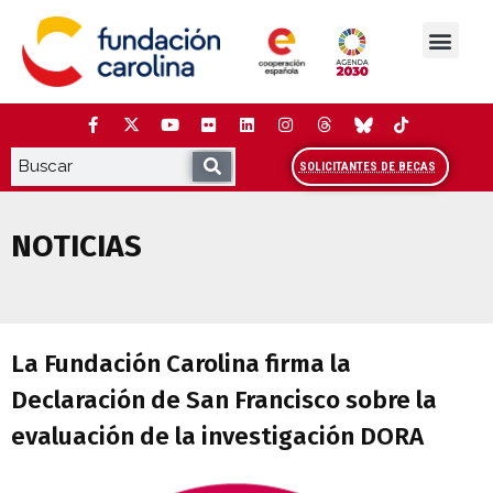
Saltar
al
contenido
La Fundación
Estudios y análisis
Cooperación y Liderazg
Red Carolina
SOLICITANTES DE BECAS
NOTICIAS
La Fundación Carolina firma la Declarac
La Fundación Carolina firma la
Declaración de San Francisco sobre la
evaluación de la investigación DORA