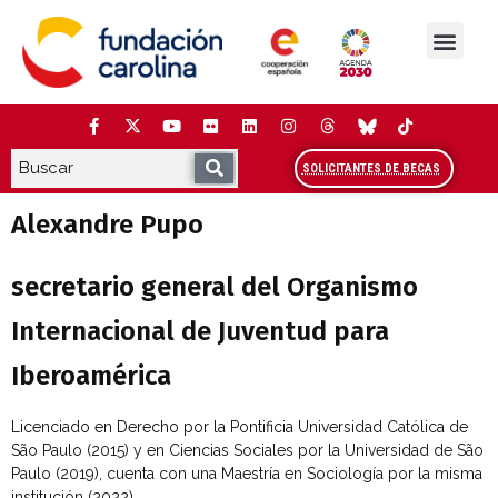
Saltar
al
contenido
La Fundación
Estudios y análisis
Cooperación y Liderazg
Red Carolina
SOLICITANTES DE BECAS
Alexandre Pupo
secretario general del Organismo
Internacional de Juventud para
Iberoamérica
Licenciado en Derecho por la Pontificia Universidad Católica de
São Paulo (2015) y en Ciencias Sociales por la Universidad de São
Paulo (2019), cuenta con una Maestría en Sociología por la misma
institución (2022).