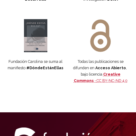
Manifiesto #DóndeEstánEllas
Manifiesto #DóndeEstánEllas
Fundación Carolina se suma al
Todas las publicaciones se
manifiesto
#DóndeEstánEllas
difunden en
Acceso Abierto
,
bajo licencia
Creative
Commons ·
CC BY-NC-ND 4.0