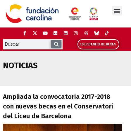
Saltar
al
contenido
La Fundación
Estudios y análisis
Cooperación y Liderazg
Red Carolina
SOLICITANTES DE BECAS
NOTICIAS
Ampliada la convocatoria 2017-2018 con
Ampliada la convocatoria 2017-2018
con nuevas becas en el Conservatori
del Liceu de Barcelona