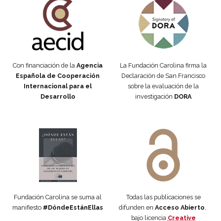
Con financiación de la
Agencia
La Fundación Carolina firma la
Española de Cooperación
Declaración de San Francisco
Internacional para el
sobre la evaluación de la
Desarrollo
investigación
DORA
Manifiesto #DóndeEstánEllas
Manifiesto #DóndeEstánEllas
Fundación Carolina se suma al
Todas las publicaciones se
manifiesto
#DóndeEstánEllas
difunden en
Acceso Abierto
,
bajo licencia
Creative