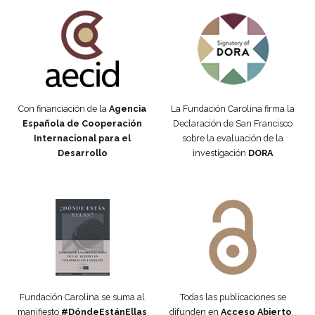
Fundación Carolina Colombia
Declaración de San Francisco
Con financiación de la
Agencia
La Fundación Carolina firma la
Española de Cooperación
Declaración de San Francisco
Internacional para el
sobre la evaluación de la
Desarrollo
investigación
DORA
Manifiesto #DóndeEstánEllas
Manifiesto #DóndeEstánEllas
Fundación Carolina se suma al
Todas las publicaciones se
manifiesto
#DóndeEstánEllas
difunden en
Acceso Abierto
,