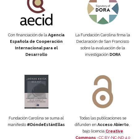
Con financiación de la
Agencia
La Fundación Carolina firma la
Española de Cooperación
Declaración de San Francisco
Internacional para el
sobre la evaluación de la
Desarrollo
investigación
DORA
Manifiesto #DóndeEstánEllas
Manifiesto #DóndeEstánEllas
Fundación Carolina se suma al
Todas las publicaciones se
manifiesto
#DóndeEstánEllas
difunden en
Acceso Abierto
,
bajo licencia
Creative
Commons ·
CC BY-NC-ND 4.0