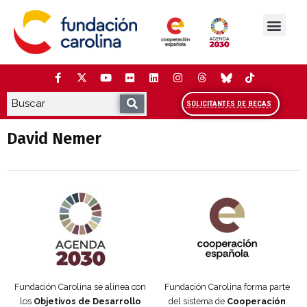
Saltar
al
contenido
La Fundación
Estudios y análisis
Cooperación y Liderazg
Red Carolina
SOLICITANTES DE BECAS
David Nemer
Agenda 2030 de la ONU
Cooperación Española
Fundación Carolina se alinea con
Fundación Carolina forma parte
los
Objetivos de Desarrollo
del sistema de
Cooperación