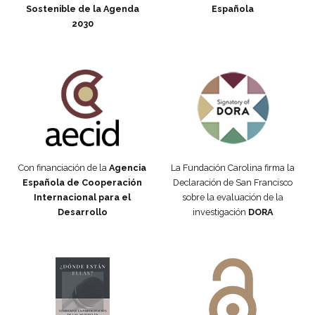
Sostenible de la Agenda
Española
2030
Fundación Carolina Colombia
Declaración de San Francisco
Con financiación de la
Agencia
La Fundación Carolina firma la
Española de Cooperación
Declaración de San Francisco
Internacional para el
sobre la evaluación de la
Desarrollo
investigación
DORA
Manifiesto #DóndeEstánEllas
Manifiesto #DóndeEstánEllas