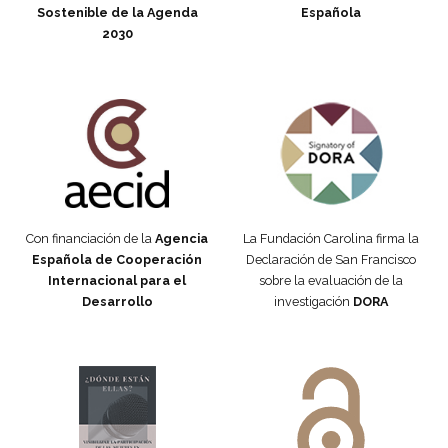
Sostenible de la Agenda
Española
2030
Fundación Carolina Colombia
Declaración de San Francisco
Con financiación de la
Agencia
La Fundación Carolina firma la
Española de Cooperación
Declaración de San Francisco
Internacional para el
sobre la evaluación de la
Desarrollo
investigación
DORA
Manifiesto #DóndeEstánEllas
Manifiesto #DóndeEstánEllas