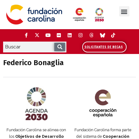
Saltar
al
contenido
La Fundación
Estudios y análisis
Cooperación y Liderazg
Red Carolina
SOLICITANTES DE BECAS
Federico Bonaglia
Agenda 2030 de la ONU
Cooperación Española
Fundación Carolina se alinea con
Fundación Carolina forma parte
los
Objetivos de Desarrollo
del sistema de
Cooperación