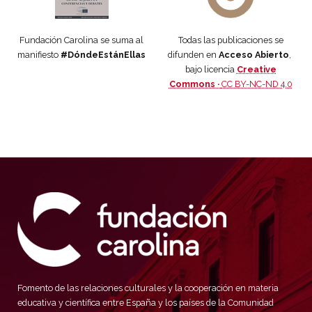
Fundación Carolina se suma al
Todas las publicaciones se
manifiesto
#DóndeEstánEllas
difunden en
Acceso Abierto
,
bajo licencia
Creative
Commons ·
CC BY-NC-ND 4.0
Fomento de las relaciones culturales y la cooperación en materia
educativa y científica entre España y los países de la Comunidad