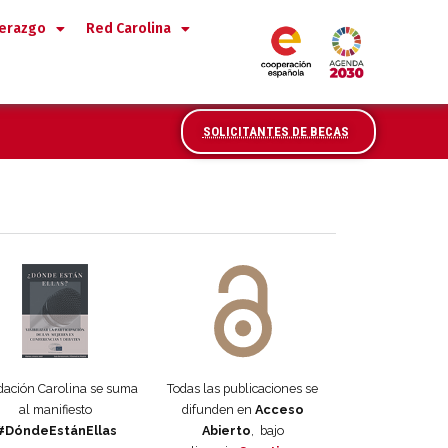
derazgo
Red Carolina
SOLICITANTES DE BECAS
 DORA
ifiesto #DóndeEstánEllas
Manifiesto #DóndeEstánEllas
ación Carolina se suma
Todas las publicaciones se
al manifiesto
difunden en
Acceso
#DóndeEstánEllas
Abierto
, bajo