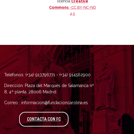
licencia
Creative
Commons ·
CC BY-NC-ND
4.0
Teléfonos: (+34) 913796771 - (+34) 914562900
Dirección: Plaza del Marqués de Salamanca nº
8, 4ª planta, 28006 Madrid.
Correo : informacion@fundacioncarolina.es
A TRAVÉS DEL FORMULARIO DE CONTAC
CONTACTA CON FC