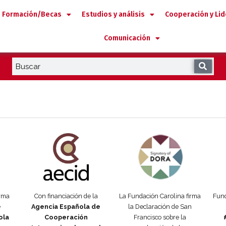
Formación/Becas
Estudios y análisis
Cooperación y Li
Comunicación
añola
Fundación Carolina Colombia
Declaración de San Francisco
Man
orma
Con financiación de la
La Fundación Carolina firma
Fund
e
Agencia Española de
la Declaración de San
ola
Cooperación
Francisco sobre la