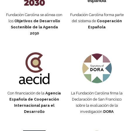
Fundación Carolina se alinea con
Fundación Carolina forma parte
los
Objetivos de Desarrollo
del sistema de
Cooperación
Sostenible de la Agenda
Española
2030
Fundación Carolina Colombia
Declaración de San Francisco
Con financiación de la
Agencia
La Fundación Carolina firma la
Española de Cooperación
Declaración de San Francisco
Internacional para el
sobre la evaluación de la
Desarrollo
investigación
DORA
Manifiesto #DóndeEstánEllas
Manifiesto #DóndeEstánEllas