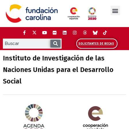
Saltar
al
contenido
La Fundación
Estudios y análisis
Cooperación y Liderazg
Red Carolina
SOLICITANTES DE BECAS
Instituto de Investigación de las
Naciones Unidas para el Desarrollo
Social
Agenda 2030 de la ONU
Cooperación Española