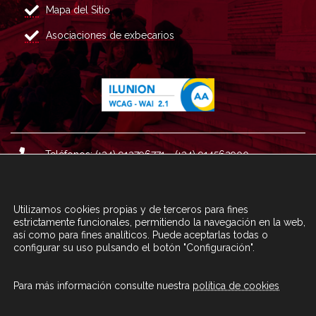
Mapa del Sitio
Asociaciones de exbecarios
Teléfonos: (+34) 913796771 - (+34) 914562900
Dirección: Plaza del Marqués de Salamanca nº 8, 4ª plan
ta, 28006 Madrid.
Utilizamos cookies propias y de terceros para fines
Correo : informacion@fundacioncarolina.es
estrictamente funcionales, permitiendo la navegación en la web,
así como para fines analíticos. Puede aceptarlas todas o
configurar su uso pulsando el botón "Configuración".
A TRAVÉS DEL FORMULARIO
CONTACTA CON FC
Para más información consulte nuestra
política de cookies
© Fundación Carolina 2020