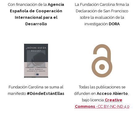
Con financiación de la
Agencia
La Fundación Carolina firma la
Española de Cooperación
Declaración de San Francisco
Internacional para el
sobre la evaluación de la
Desarrollo
investigación
DORA
Manifiesto #DóndeEstánEllas
Manifiesto #DóndeEstánEllas
Fundación Carolina se suma al
Todas las publicaciones se
manifiesto
#DóndeEstánEllas
difunden en
Acceso Abierto
,
bajo licencia
Creative
Commons ·
CC BY-NC-ND 4.0