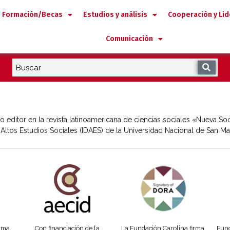
Formación/Becas
Estudios y análisis
Cooperación y Li
Comunicación
 editor en la revista latinoamericana de ciencias sociales «Nueva S
de Altos Estudios Sociales (IDAES) de la Universidad Nacional de San M
añola
Fundación Carolina Colombia
Declaración de San Francisco
Man
orma
Con financiación de la
La Fundación Carolina firma
Fund