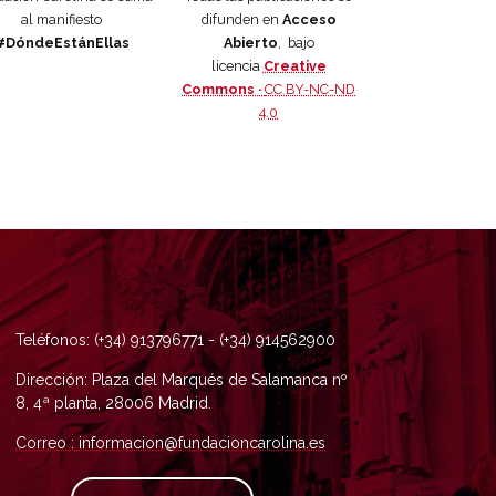
al manifiesto
difunden en
Acceso
#DóndeEstánEllas
Abierto
, bajo
licencia
Creative
Commons ·
CC BY-NC-ND
4.0
Teléfonos: (+34) 913796771 - (+34) 914562900
Dirección: Plaza del Marqués de Salamanca nº
8, 4ª planta, 28006 Madrid.
Correo : informacion@fundacioncarolina.es