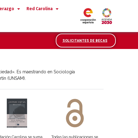
derazgo
Red Carolina
SOLICITANTES DE BECAS
ociedad». Es maestrando en Sociología
artín (UNSAM).
 DORA
ifiesto #DóndeEstánEllas
Manifiesto #DóndeEstánEllas
ación Carolina se suma
Todas las publicaciones se