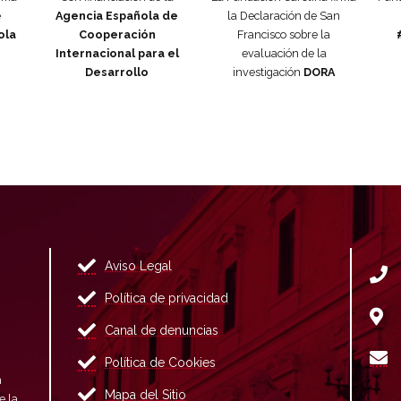
e
Agencia Española de
la Declaración de San
ola
Cooperación
Francisco sobre la
Internacional para el
evaluación de la
Desarrollo
investigación
DORA
Aviso Legal
Política de privacidad
Canal de denuncias
Política de Cookies
n
Mapa del Sitio
e la