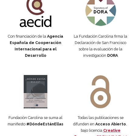
Con financiación de la
Agencia
La Fundación Carolina firma la
Española de Cooperación
Declaración de San Francisco
Internacional para el
sobre la evaluación de la
Desarrollo
investigación
DORA
Manifiesto #DóndeEstánEllas
Manifiesto #DóndeEstánEllas
Fundación Carolina se suma al
Todas las publicaciones se
manifiesto
#DóndeEstánEllas
difunden en
Acceso Abierto
,
bajo licencia
Creative