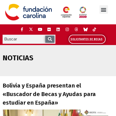
Saltar
al
contenido
La Fundación
Estudios y análisis
Cooperación y Liderazg
Red Carolina
SOLICITANTES DE BECAS
NOTICIAS
Bolivia y España presentan el «Buscado
Bolivia y España presentan el
«Buscador de Becas y Ayudas para
estudiar en España»