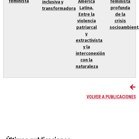
feminista
América
feminista
inclusiva y
Latina.
profunda
transformadora
Entre la
de la
violencia
crisis
patriarcal
socioambient
y
extractivista
y la
interconexión
con la
naturaleza
VOLVER A PUBLICACIONES