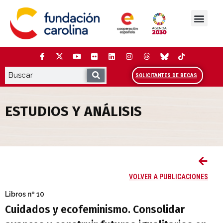
Saltar
al
contenido
La Fundación
Estudios y análisis
Cooperación y Liderazg
Red Carolina
SOLICITANTES DE BECAS
ESTUDIOS Y ANÁLISIS
Cuidados y ecofeminismo. Consolidar ava
VOLVER A PUBLICACIONES
Libros
nº 10
Cuidados y ecofeminismo. Consolidar