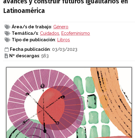
avances y construir futuros igualitarios en
Latinoamérica
Área/s de trabajo
:
Género
Temática/s
:
Cuidados
,
Ecofeminismo
Tipo de publicación
:
Libros
Fecha publicación
: 03/03/2023
Nº descargas
: 563