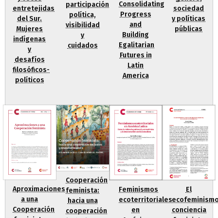
Consolidating
participación
sociedad
entretejidas
Progress
política,
y políticas
del Sur.
and
visibilidad
públicas
Mujeres
Building
y
indígenas
Egalitarian
cuidados
y
Futures in
desafíos
Latin
filosóficos-
America
políticos
Cooperación
Aproximaciones
Feminismos
El
feminista:
a una
ecoterritoriales
ecofeminismo
hacia una
Cooperación
en
conciencia
cooperación