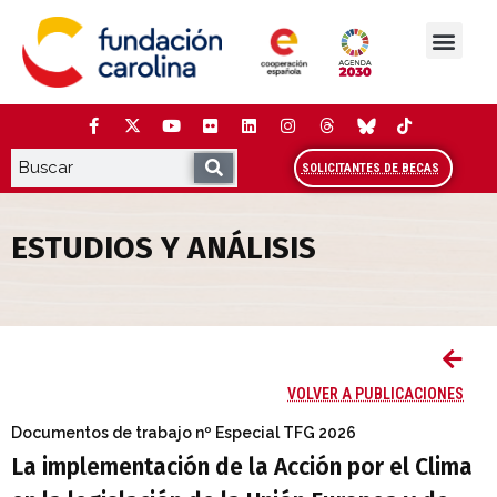
Saltar
al
contenido
La Fundación
Estudios y análisis
Cooperación y Liderazg
Red Carolina
SOLICITANTES DE BECAS
ESTUDIOS Y ANÁLISIS
La implementación de la Acción por el C
VOLVER A PUBLICACIONES
Documentos de trabajo
nº Especial TFG 2026
La implementación de la Acción por el Clima