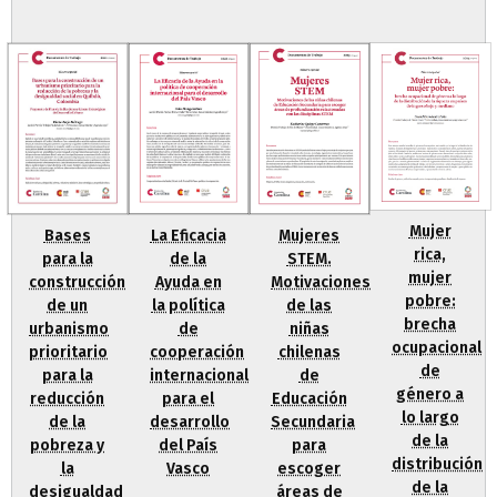
Mujer
Bases
La Eficacia
Mujeres
rica,
para la
de la
STEM.
mujer
construcción
Ayuda en
Motivaciones
pobre:
de un
la política
de las
brecha
urbanismo
de
niñas
ocupacional
prioritario
cooperación
chilenas
de
para la
internacional
de
género a
reducción
para el
Educación
lo largo
de la
desarrollo
Secundaria
de la
pobreza y
del País
para
distribución
la
Vasco
escoger
de la
desigualdad
áreas de