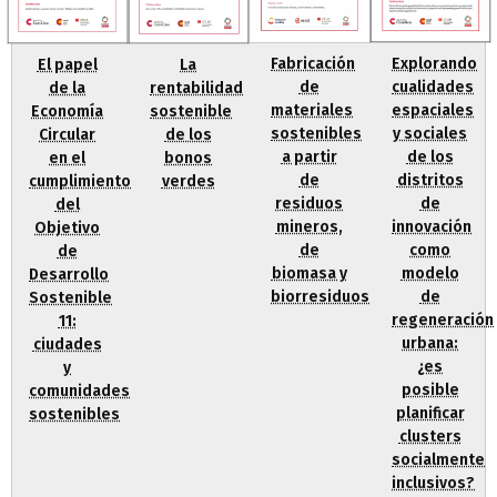
Fabricación
Explorando
El papel
La
de
cualidades
de la
rentabilidad
materiales
espaciales
Economía
sostenible
sostenibles
y sociales
Circular
de los
a partir
de los
en el
bonos
de
distritos
cumplimiento
verdes
residuos
de
del
mineros,
innovación
Objetivo
de
como
de
biomasa y
modelo
Desarrollo
biorresiduos
de
Sostenible
regeneración
11:
urbana:
ciudades
¿es
y
posible
comunidades
planificar
sostenibles
clusters
socialmente
inclusivos?