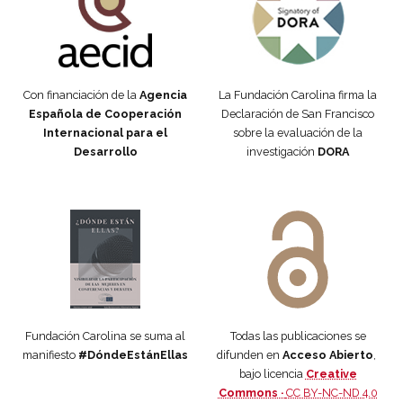
Con financiación de la
Agencia
La Fundación Carolina firma la
Española de Cooperación
Declaración de San Francisco
Internacional para el
sobre la evaluación de la
Desarrollo
investigación
DORA
Manifiesto #DóndeEstánEllas
Manifiesto #DóndeEstánEllas
Fundación Carolina se suma al
Todas las publicaciones se
manifiesto
#DóndeEstánEllas
difunden en
Acceso Abierto
,
bajo licencia
Creative
Commons ·
CC BY-NC-ND 4.0