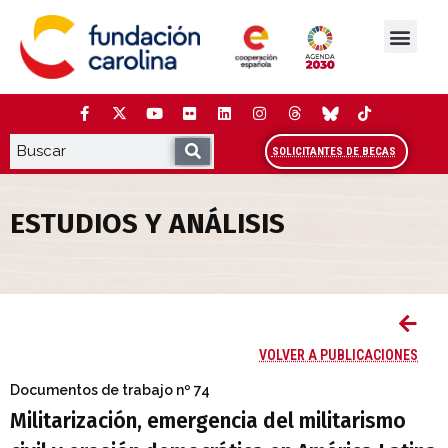
Saltar
al
contenido
La Fundación
Estudios y análisis
Cooperación y Liderazg
Red Carolina
SOLICITANTES DE BECAS
ESTUDIOS Y ANÁLISIS
Militarización, emergencia del militaris
VOLVER A PUBLICACIONES
Documentos de trabajo
nº 74
Militarización, emergencia del militarismo