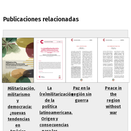
Publicaciones relacionadas
Paz en la
La
Peace in
Militarización,
región sin
(re)militarización
the
militarismo
guerra
de la
region
y
política
without
democracia:
latinoamericana.
war
¿nuevas
Origen y
tendencias
consecuencias
en