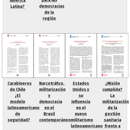
para las
América
democracias
Latina?
de la
región
Carabineros
Narcotráfico,
Estados
¿Misión
de Chile
militarización
Unidos y
cumplida?
¿El
y
su
La
modelo
democracia
influencia
militarización
latinoamericano
en el
en el
de la
de
Brasil
nuevo
gestión
seguridad?
contemporáneo
militarismo
sanitaria
latinoamericano
frente a