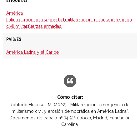
ETIQUETAS
América
Latina
,
democracia
,
seguridad
,
militarización
,
militarismo
,
relación
civil militar
,
fuerzas armadas.
PAÍS/ES
América Latina y el Caribe
Cómo citar:
Robledo Hoecker, M. (2022): “Militarización, emergencia del
militarismo civil y erosión democrática en América Latina”,
Documentos de trabajo nº 74 (2ª época), Madrid, Fundación
Carolina.