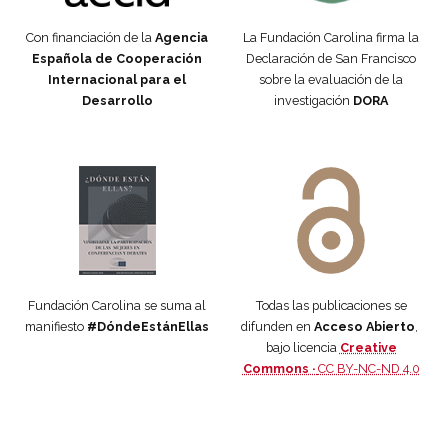
Con financiación de la
Agencia
La Fundación Carolina firma la
Española de Cooperación
Declaración de San Francisco
Internacional para el
sobre la evaluación de la
Desarrollo
investigación
DORA
Manifiesto #DóndeEstánEllas
Manifiesto #DóndeEstánEllas
Fundación Carolina se suma al
Todas las publicaciones se
manifiesto
#DóndeEstánEllas
difunden en
Acceso Abierto
,
bajo licencia
Creative
Commons ·
CC BY-NC-ND 4.0