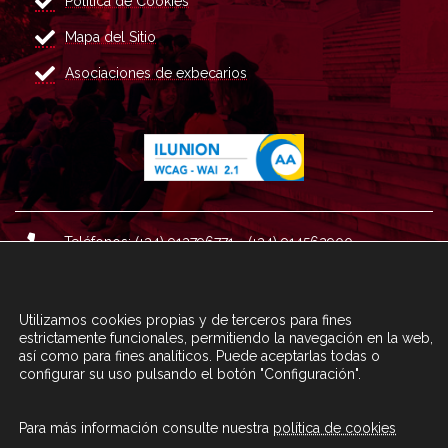
Política de Cookies
Mapa del Sitio
Asociaciones de exbecarios
Teléfonos: (+34) 913796771 - (+34) 914562900
Dirección: Plaza del Marqués de Salamanca nº 8, 4ª plan
ta, 28006 Madrid.
Utilizamos cookies propias y de terceros para fines
Correo : informacion@fundacioncarolina.es
estrictamente funcionales, permitiendo la navegación en la web,
así como para fines analíticos. Puede aceptarlas todas o
configurar su uso pulsando el botón "Configuración".
A TRAVÉS DEL FORMULARIO
CONTACTA CON FC
Para más información consulte nuestra
política de cookies