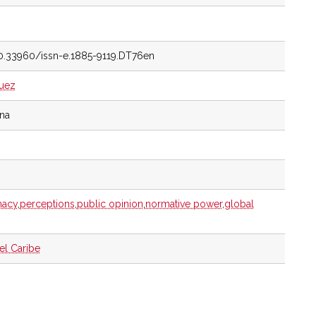
10.33960/issn-e.1885-9119.DT76en
uez
ina
macy
,
perceptions
,
public opinion
,
normative power
,
global
el Caribe