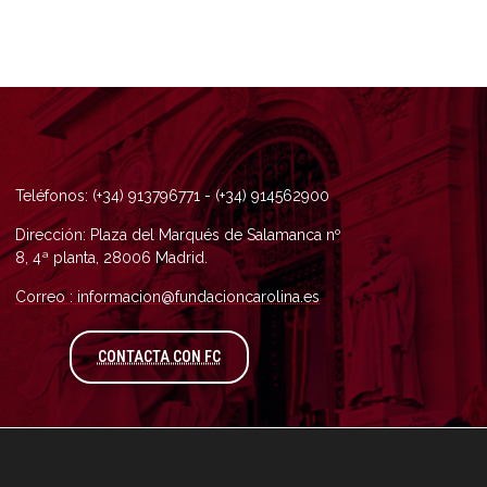
Teléfonos: (+34) 913796771 - (+34) 914562900
Dirección: Plaza del Marqués de Salamanca nº
8, 4ª planta, 28006 Madrid.
Correo : informacion@fundacioncarolina.es
A TRAVÉS DEL FORMULARIO DE CONTAC
CONTACTA CON FC