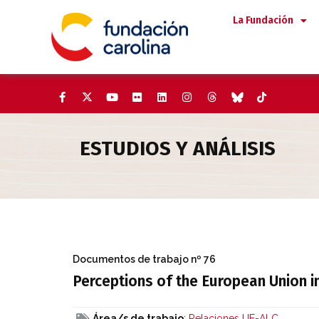
Saltar
La Fundación
al
contenido
ESTUDIOS Y ANÁLISIS
Perceptions of the European U
Documentos de trabajo
nº 76
Perceptions of the European Union i
Área/s de trabajo
:
Relaciones UE-ALC