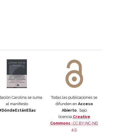
 DORA
ifiesto #DóndeEstánEllas
Manifiesto #DóndeEstánEllas
ación Carolina se suma
Todas las publicaciones se
al manifiesto
difunden en
Acceso
#DóndeEstánEllas
Abierto
, bajo
licencia
Creative
Commons ·
CC BY-NC-ND
4.0