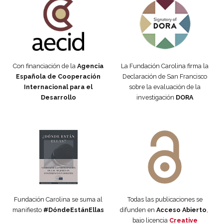
Con financiación de la
Agencia
La Fundación Carolina firma la
Española de Cooperación
Declaración de San Francisco
Internacional para el
sobre la evaluación de la
Desarrollo
investigación
DORA
Manifiesto #DóndeEstánEllas
Manifiesto #DóndeEstánEllas
Fundación Carolina se suma al
Todas las publicaciones se
manifiesto
#DóndeEstánEllas
difunden en
Acceso Abierto
,
bajo licencia
Creative