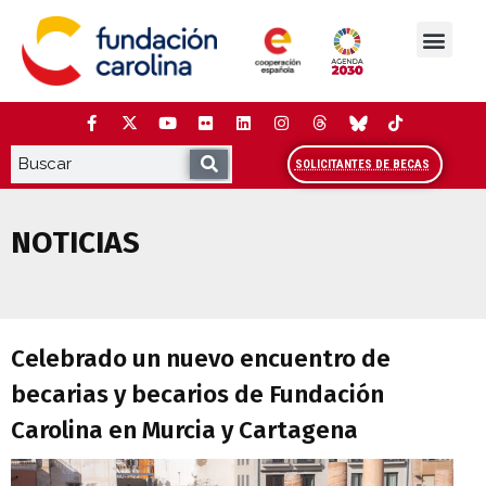
Saltar
al
contenido
La Fundación
Estudios y análisis
Cooperación y Liderazg
Red Carolina
SOLICITANTES DE BECAS
NOTICIAS
Celebrado un nuevo encuentro de becari
Celebrado un nuevo encuentro de
becarias y becarios de Fundación
Carolina en Murcia y Cartagena