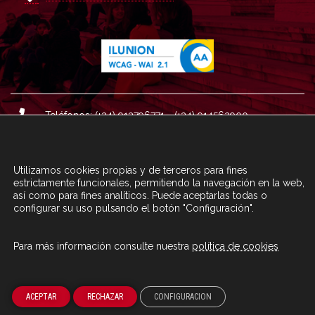
Teléfonos: (+34) 913796771 - (+34) 914562900
Dirección: Plaza del Marqués de Salamanca nº 8, 4ª plan
ta, 28006 Madrid.
Utilizamos cookies propias y de terceros para fines
Correo : informacion@fundacioncarolina.es
estrictamente funcionales, permitiendo la navegación en la web,
así como para fines analíticos. Puede aceptarlas todas o
configurar su uso pulsando el botón "Configuración".
A TRAVÉS DEL FORMULARIO
CONTACTA CON FC
Para más información consulte nuestra
política de cookies
© Fundación Carolina 2020
ACEPTAR
RECHAZAR
CONFIGURACION