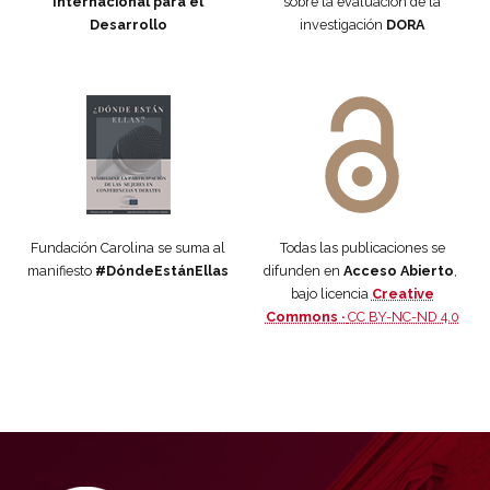
Internacional para el
sobre la evaluación de la
Desarrollo
investigación
DORA
Manifiesto #DóndeEstánEllas
Manifiesto #DóndeEstánEllas
Fundación Carolina se suma al
Todas las publicaciones se
manifiesto
#DóndeEstánEllas
difunden en
Acceso Abierto
,
bajo licencia
Creative
Commons ·
CC BY-NC-ND 4.0