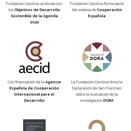
Fundación Carolina se alinea con
Fundación Carolina forma parte
los
Objetivos de Desarrollo
del sistema de
Cooperación
Sostenible de la Agenda
Española
2030
Fundación Carolina Colombia
Declaración de San Francisco
Con financiación de la
Agencia
La Fundación Carolina firma la
Española de Cooperación
Declaración de San Francisco
Internacional para el
sobre la evaluación de la
Desarrollo
investigación
DORA
Manifiesto #DóndeEstánEllas
Manifiesto #DóndeEstánEllas