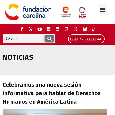
Saltar
al
contenido
La Fundación
Estudios y análisis
Cooperación y Liderazg
Red Carolina
SOLICITANTES DE BECAS
NOTICIAS
Celebramos una nueva sesión informati
Celebramos una nueva sesión
informativa para hablar de Derechos
Humanos en América Latina