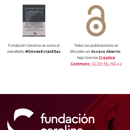
Manifiesto #DóndeEstánEllas
Manifiesto #DóndeEstánEllas
Fundación Carolina se suma al
Todas las publicaciones se
manifiesto
#DóndeEstánEllas
difunden en
Acceso Abierto
,
bajo licencia
Creative
Commons ·
CC BY-NC-ND 4.0