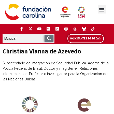
Saltar
al
contenido
La Fundación
Estudios y análisis
Cooperación y Liderazg
Red Carolina
SOLICITANTES DE BECAS
Christian Vianna de Azevedo
Subsecretario de integración de Seguridad Pública. Agente de la
Policía Federal de Brasil. Doctor y magister en Relaciones
Internacionales. Profesor e investigador para la Organización de
las Naciones Unidas.
Agenda 2030 de la ONU
Cooperación Española