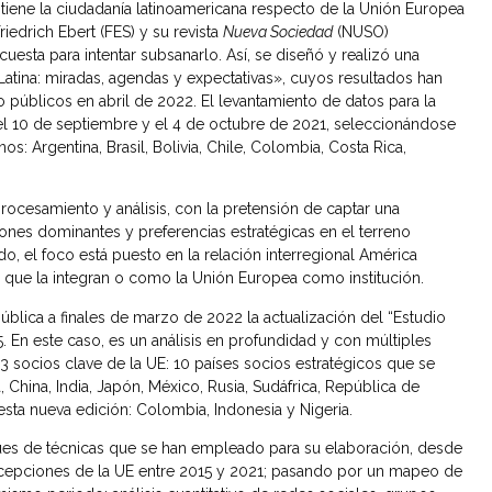
 tiene la ciudadanía latinoamericana respecto de la Unión Europea
riedrich Ebert (FES) y su revista
Nueva Sociedad
(NUSO)
esta para intentar subsanarlo. Así, se diseñó y realizó una
Latina: miradas, agendas y expectativas», cuyos resultados han
 públicos en abril de 2022. El levantamiento de datos para la
 el 10 de septiembre y el 4 de octubre de 2021, seleccionándose
s: Argentina, Brasil, Bolivia, Chile, Colombia, Costa Rica,
ocesamiento y análisis, con la pretensión de captar una
ones dominantes y preferencias estratégicas en el terreno
do, el foco está puesto en la relación interregional América
 que la integran o como la Unión Europea como institución.
 pública a finales de marzo de 2022 la actualización del “Estudio
 En este caso, es un análisis en profundidad y con múltiples
 socios clave de la UE: 10 países socios estratégicos que se
, China, India, Japón, México, Rusia, Sudáfrica, República de
esta nueva edición: Colombia, Indonesia y Nigeria.
ques de técnicas que se han empleado para su elaboración, desde
 percepciones de la UE entre 2015 y 2021; pasando por un mapeo de