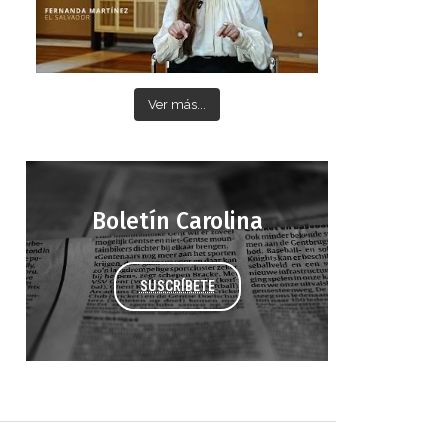
Ver más...
Boletín Carolina
SUSCRÍBETE
 DORA
ifiesto #DóndeEstánEllas
Manifiesto #DóndeEstánEllas