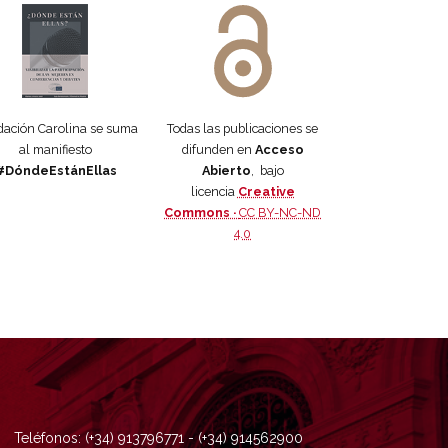
ación Carolina se suma
Todas las publicaciones se
al manifiesto
difunden en
Acceso
#DóndeEstánEllas
Abierto
, bajo
licencia
Creative
Commons ·
CC BY-NC-ND
4.0
Teléfonos: (+34) 913796771 - (+34) 914562900