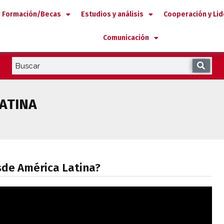
Formación/Becas
Estudios y análisis
Cooperación y Li
Comunicación
ATINA
desde América Latina?
sde América Latina?