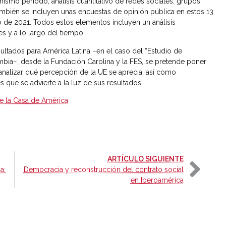
mismo periodo; análisis cuantitativo de redes sociales, grupos
 También se incluyen unas encuestas de opinión pública en estos 13
yo de 2021. Todos estos elementos incluyen un análisis
s y a lo largo del tiempo.
ultados para América Latina −en el caso del “Estudio de
mbia−, desde la Fundación Carolina y la FES, se pretende poner
analizar qué percepción de la UE se aprecia, así como
 que se advierte a la luz de sus resultados.
e la Casa de América
-
ARTÍCULO SIGUIENTE
a:
Democracia y reconstrucción del contrato social
en Iberoamérica