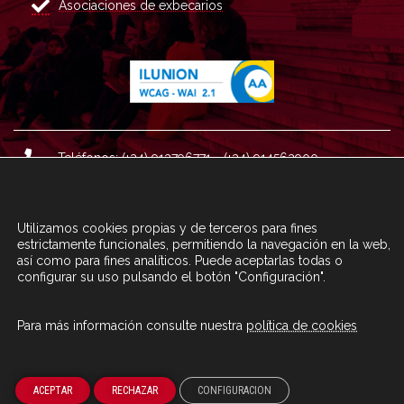
Asociaciones de exbecarios
Teléfonos: (+34) 913796771 - (+34) 914562900
Dirección: Plaza del Marqués de Salamanca nº 8, 4ª plan
ta, 28006 Madrid.
Utilizamos cookies propias y de terceros para fines
Correo : informacion@fundacioncarolina.es
estrictamente funcionales, permitiendo la navegación en la web,
así como para fines analíticos. Puede aceptarlas todas o
configurar su uso pulsando el botón "Configuración".
A TRAVÉS DEL FORMULARIO
CONTACTA CON FC
Para más información consulte nuestra
política de cookies
© Fundación Carolina 2020
ACEPTAR
RECHAZAR
CONFIGURACION