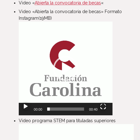
Video «
Abierta la convocatoria de becas
«
Video «Abierta la convocatoria de becas» Formato
Instagram(19MB)
Reproductor
de
vídeo
00:00
00:40
Video programa STEM para tituladas superiores
Reproductor
de