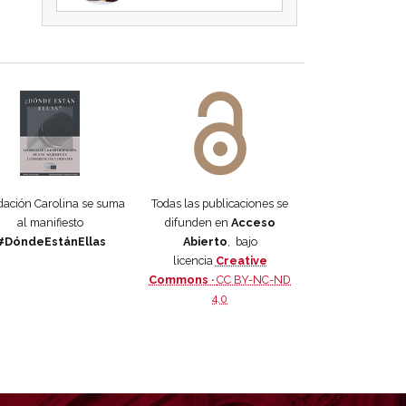
 DORA
ifiesto #DóndeEstánEllas
Manifiesto #DóndeEstánEllas
ación Carolina se suma
Todas las publicaciones se
al manifiesto
difunden en
Acceso
#DóndeEstánEllas
Abierto
, bajo
licencia
Creative
Commons ·
CC BY-NC-ND
4.0