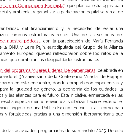
es a una Cooperación Feminista”
, que plantea estrategias para
cial y ambiental y garantizar la participación equitativa y real de
nibilidad del financiamiento y la necesidad de evitar una
zca cambios estructurales reales. Una de las sesiones del
 de nuestro pódcast
, con la participación de María Fernanda
 la ONU, y Leire Pajín, eurodiputada del Grupo de la Alianza
rlamento Europeo, quienes reflexionaron sobre los retos de la
íticas que combatan las desigualdades estructurales.
ón del programa Mujeres Líderes Iberoamericanas
, celebrada en
brando el 30 aniversario de la Conferencia Mundial de Beijing».
iciparon en este encuentro, donde compartieron experiencias y
 para la igualdad de género, la economía de los cuidados, la
gos y las alianzas para el futuro. Esta iniciativa, enmarcada en las
resulta especialmente relevante al visibilizar hacia el exterior el
io tangible de una Política Exterior Feminista, así como para
das y fortalecidas gracias a una dimensión iberoamericana que
iendo las actividades programadas de su mandato 2025. De este