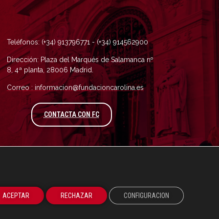
Teléfonos: (+34) 913796771 - (+34) 914562900
Dirección: Plaza del Marqués de Salamanca nº
8, 4ª planta, 28006 Madrid.
Correo : informacion@fundacioncarolina.es
A TRAVÉS DEL FORMULARIO DE CONTAC
CONTACTA CON FC
ACEPTAR
RECHAZAR
CONFIGURACION