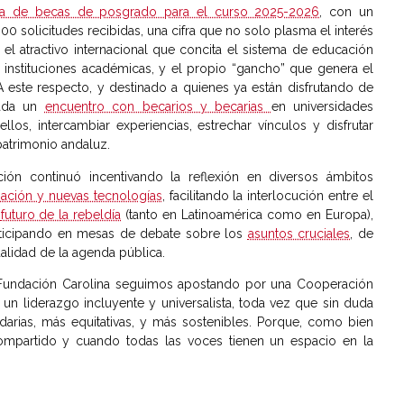
ria de becas de posgrado para el curso 2025-2026
, con un
 solicitudes recibidas, una cifra que no solo plasma el interés
 el atractivo internacional que concita el sistema de educación
 instituciones académicas, y el propio “gancho” que genera el
 A este respecto, y destinado a quienes ya están disfrutando de
nada un
encuentro con becarios y becarias
en universidades
los, intercambiar experiencias, estrechar vínculos y disfrutar
patrimonio andaluz.
ción continuó incentivando la reflexión en diversos ámbitos
ización y nuevas tecnologías
, facilitando la interlocución entre el
l
futuro de la rebeldía
(tanto en Latinoamérica como en Europa),
ticipando en mesas de debate sobre los
asuntos cruciales
, de
ctualidad de la agenda pública.
 Fundación Carolina seguimos apostando por una Cooperación
 un liderazgo incluyente y universalista, toda vez que sin duda
darias, más equitativas, y más sostenibles. Porque, como bien
mpartido y cuando todas las voces tienen un espacio en la