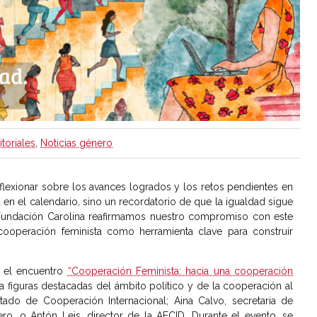
itoriales
,
Noticias género
flexionar sobre los avances logrados y los retos pendientes en
a en el calendario, sino un recordatorio de que la igualdad sigue
 Fundación Carolina reafirmamos nuestro compromiso con este
 cooperación feminista como herramienta clave para construir
 el encuentro
“Cooperación Feminista: hacia una cooperación
a figuras destacadas del ámbito político y de la cooperación al
tado de Cooperación Internacional; Aina Calvo, secretaria de
ro, o Antón Leis, director de la AECID. Durante el evento, se