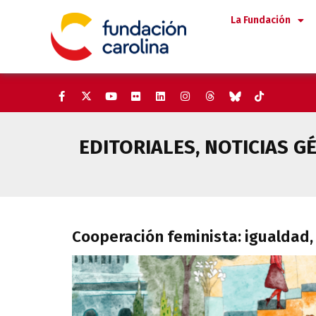
Saltar
La Fundación
al
contenido
EDITORIALES
,
NOTICIAS G
Cooperación feminista: iguald
Cooperación feminista: igualdad,