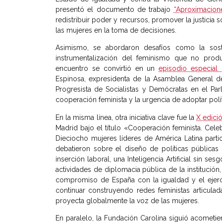
presentó el documento de trabajo
“Aproximacion
redistribuir poder y recursos, promover la justicia so
las mujeres en la toma de decisiones.
Asimismo, se abordaron desafíos como la soste
instrumentalización del feminismo que no produ
encuentro se convirtió en un
episodio especial
Espinosa, expresidenta de la Asamblea General de
Progresista de Socialistas y Demócratas en el Pa
cooperación feminista y la urgencia de adoptar pol
En la misma línea, otra iniciativa clave fue la
X edici
Madrid bajo el título «Cooperación feminista. Cele
Dieciocho mujeres líderes de América Latina part
debatieron sobre el diseño de políticas públicas
inserción laboral, una Inteligencia Artificial sin ses
actividades de diplomacia pública de la institución, 
compromiso de España con la igualdad y el ejercic
continuar construyendo redes feministas articula
proyecta globalmente la voz de las mujeres.
En paralelo, la Fundación Carolina siguió acomet