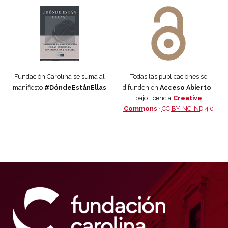
Manifiesto #DóndeEstánEllas
Manifiesto #DóndeEstánEllas
Fundación Carolina se suma al
Todas las publicaciones se
manifiesto
#DóndeEstánEllas
difunden en
Acceso Abierto
,
bajo licencia
Creative
Commons ·
CC BY-NC-ND 4.0