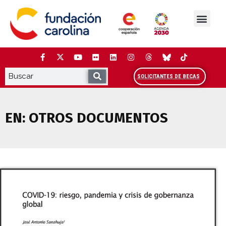
Saltar
al
contenido
La Fundación
Estudios y análisis
Cooperación y Liderazg
Red Carolina
SOLICITANTES DE BECAS
EN:
OTROS DOCUMENTOS