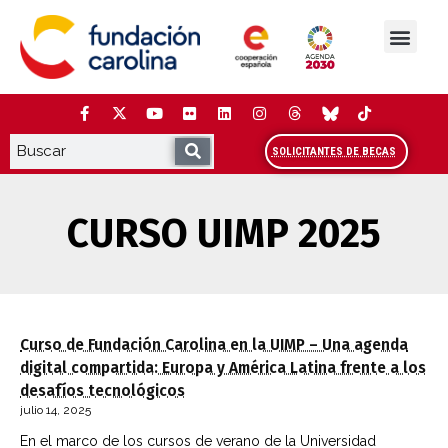
Saltar
al
contenido
La Fundación
Estudios y análisis
Cooperación y Liderazg
Red Carolina
SOLICITANTES DE BECAS
CURSO UIMP 2025
Curso de Fundación Carolina en la UIMP – Una agenda
digital compartida: Europa y América Latina frente a los
desafíos tecnológicos
julio 14, 2025
En el marco de los cursos de verano de la Universidad