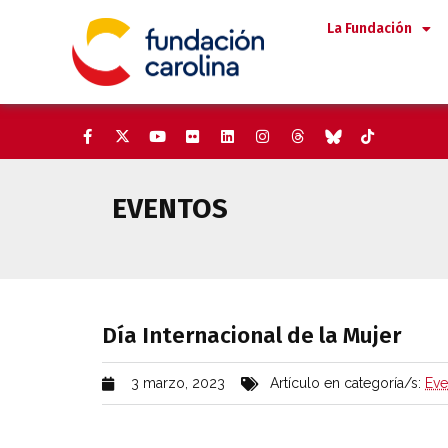
Saltar
La Fundación
al
contenido
EVENTOS
Día Internacional de la Mujer
Día Internacional de la Mujer
3 marzo, 2023
Artículo en categoría/s:
Eve