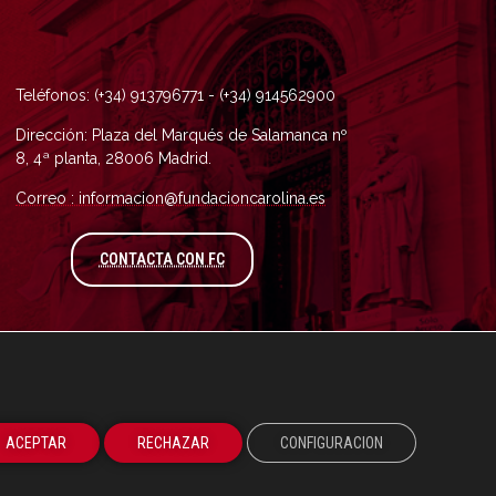
Teléfonos: (+34) 913796771 - (+34) 914562900
Dirección: Plaza del Marqués de Salamanca nº
8, 4ª planta, 28006 Madrid.
Correo : informacion@fundacioncarolina.es
A TRAVÉS DEL FORMULARIO DE CONTAC
CONTACTA CON FC
ACEPTAR
RECHAZAR
CONFIGURACION