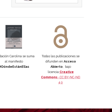
 DORA
ifiesto #DóndeEstánEllas
Manifiesto #DóndeEstánEllas
ación Carolina se suma
Todas las publicaciones se
al manifiesto
difunden en
Acceso
#DóndeEstánEllas
Abierto
, bajo
licencia
Creative
Commons ·
CC BY-NC-ND
4.0