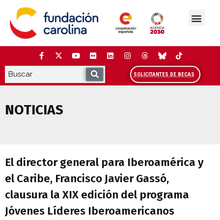
Saltar
al
contenido
La Fundación
Estudios y análisis
Cooperación y Liderazg
Red Carolina
SOLICITANTES DE BECAS
NOTICIAS
El director general para Iberoamérica y 
El director general para Iberoamérica y
el Caribe, Francisco Javier Gassó,
clausura la XIX edición del programa
Jóvenes Líderes Iberoamericanos