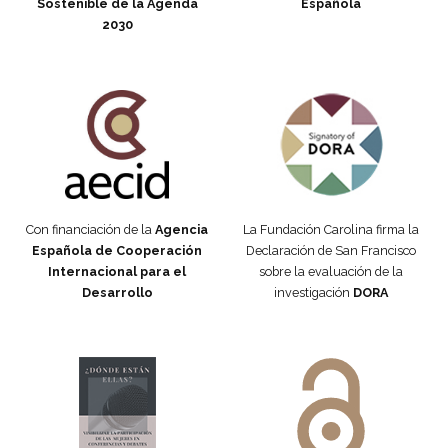
Sostenible de la Agenda
Española
2030
Fundación Carolina Colombia
Declaración de San Francisco
Con financiación de la
Agencia
La Fundación Carolina firma la
Española de Cooperación
Declaración de San Francisco
Internacional para el
sobre la evaluación de la
Desarrollo
investigación
DORA
Manifiesto #DóndeEstánEllas
Manifiesto #DóndeEstánEllas