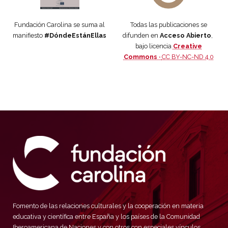
Fundación Carolina se suma al
Todas las publicaciones se
manifiesto
#DóndeEstánEllas
difunden en
Acceso Abierto
,
bajo licencia
Creative
Commons ·
CC BY-NC-ND 4.0
Fomento de las relaciones culturales y la cooperación en materia
educativa y científica entre España y los países de la Comunidad
Iberoamericana de Naciones y con otros con especiales vínculos