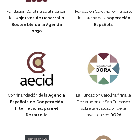
Fundación Carolina se alinea con
Fundación Carolina forma parte
los
Objetivos de Desarrollo
del sistema de
Cooperación
Sostenible de la Agenda
Española
2030
Fundación Carolina Colombia
Declaración de San Francisco
Con financiación de la
Agencia
La Fundación Carolina firma la
Española de Cooperación
Declaración de San Francisco
Internacional para el
sobre la evaluación de la
Desarrollo
investigación
DORA
Manifiesto #DóndeEstánEllas
Manifiesto #DóndeEstánEllas