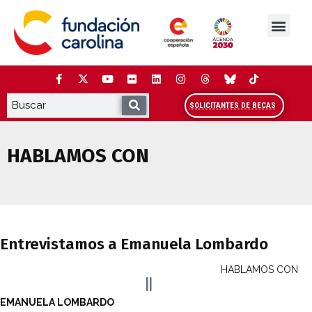
Saltar
al
contenido
La Fundación
Estudios y análisis
Cooperación y Liderazg
Red Carolina
SOLICITANTES DE BECAS
HABLAMOS CON
Entrevistamos a Emanuela Lombardo
Entrevistamos a Emanuela Lombardo
HABLAMOS CON
EMANUELA LOMBARDO