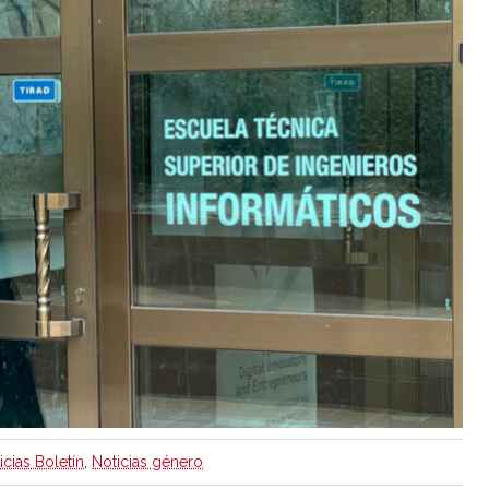
icias Boletín
,
Noticias género