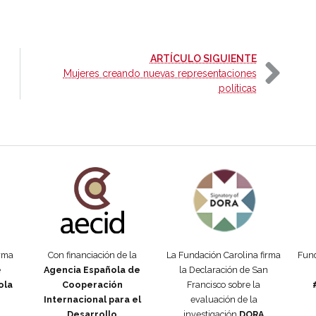
-
ARTÍCULO SIGUIENTE
Mujeres creando nuevas representaciones
políticas
añola
Fundación Carolina Colombia
Declaración de San Francisco
Man
orma
Con financiación de la
La Fundación Carolina firma
Fund
e
Agencia Española de
la Declaración de San
ola
Cooperación
Francisco sobre la
Internacional para el
evaluación de la
Desarrollo
investigación
DORA