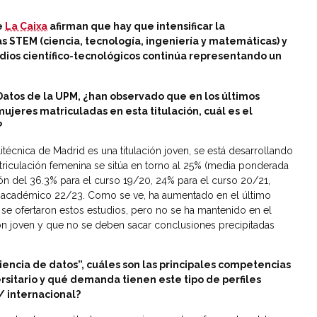
e
La Caixa
afirman que hay que intensificar la
as STEM (ciencia, tecnología, ingeniería y matemáticas) y
dios científico-tecnológicos continúa representando un
Datos de la UPM, ¿han observado que en los últimos
jeres matriculadas en esta titulación, cuál es el
?
itécnica de Madrid es una titulación joven, se está desarrollando
triculación femenina se sitúa en torno al 25% (media ponderada
ón del 36.3% para el curso 19/20, 24% para el curso 20/21,
o académico 22/23. Como se ve, ha aumentado en el último
 se ofertaron estos estudios, pero no se ha mantenido en el
ión joven y que no se deben sacar conclusiones precipitadas
iencia de datos”, cuáles son las principales competencias
rsitario y qué demanda tienen este tipo de perfiles
/ internacional?