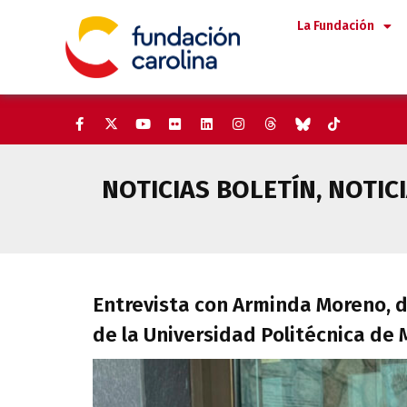
Saltar
La Fundación
al
contenido
NOTICIAS BOLETÍN
,
NOTIC
Entrevista con Arminda Moreno,
Entrevista con Arminda Moreno, d
de la Universidad Politécnica de