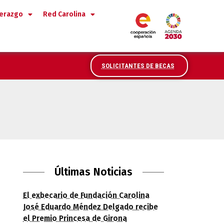
derazgo
Red Carolina
SOLICITANTES DE BECAS
s de la Universidad Politécnica de Madrid
Últimas Noticias
El exbecario de Fundación Carolina
José Eduardo Méndez Delgado recibe
el Premio Princesa de Girona