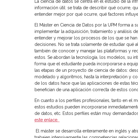
La ciencia de datos se centra en el estudio de la i
información útil: se trata de describir qué ocurre,
entender mejor por qué ocurre, qué factores influ
El Máster en Ciencia de Datos por la UPM forma a s
implementar la adquisición, tratamiento y análisis d
entender y mejorar los procesos de los que se han e
decisiones. No se trata solamente de estudiar qué
también de conocer y manejar las plataformas y recu
estos. Se abordan la tecnología, los modelos, su in
forma que el estudiante pueda incorporarse a equipo
las etapas de un proyecto de ciencia de datos: de
modelado y algoritmos, hasta la interpretación y c
de los datos hace que las aplicaciones de estas téc
benefician de una aplicación correcta de estos co
En cuanto a los perfiles profesionales, tanto en el
estos estudios pueden incorporarse inmediatamente a
de datos, etc. Estos perfiles están muy demandados
este enlace.
El máster se desarrolla enteramente en inglés y atra
trabajen intensivamente las competencias relaciona