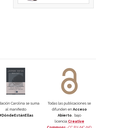
 DORA
ifiesto #DóndeEstánEllas
Manifiesto #DóndeEstánEllas
ación Carolina se suma
Todas las publicaciones se
al manifiesto
difunden en
Acceso
#DóndeEstánEllas
Abierto
, bajo
licencia
Creative
Commons ·
CC BY-NC-ND