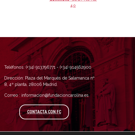
4.0
Teléfonos: (+34) 913796771 - (+34) 914562900
Dirección: Plaza del Marqués de Salamanca nº
8, 4ª planta, 28006 Madrid.
Correo : informacion@fundacioncarolina.es
A TRAVÉS DEL FORMULARIO DE CONTAC
CONTACTA CON FC