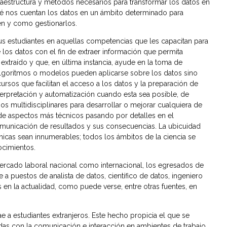
nfraestructura y métodos necesarios para transformar los datos en
 qué nos cuentan los datos en un ámbito determinado para
yen y como gestionarlos.
us estudiantes en aquellas competencias que les capacitan para
e los datos con el fin de extraer información que permita
xtraído y que, en última instancia, ayude en la toma de
 algoritmos o modelos pueden aplicarse sobre los datos sino
rsos que facilitan el acceso a los datos y la preparación de
terpretación y automatización cuando esta sea posible, de
s multidisciplinares para desarrollar o mejorar cualquiera de
sde aspectos más técnicos pasando por detalles en el
omunicación de resultados y sus consecuencias. La ubicuidad
nicas sean innumerables; todos los ámbitos de la ciencia se
nocimientos.
 mercado laboral nacional como internacional, los egresados de
 puestos de analista de datos, científico de datos, ingeniero
 en la actualidad, como puede verse, entre otras fuentes, en
e a estudiantes extranjeros. Este hecho propicia el que se
das con la comunicación e interacción en ambientes de trabajo