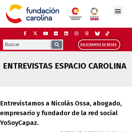
Saltar
al
contenido
La Fundación
Estudios y análisis
Cooperación y Liderazg
Red Carolina
SOLICITANTES DE BECAS
ENTREVISTAS ESPACIO CAROLINA
Entrevistamos a Nicolás Ossa, abogado,
Entrevistamos a Nicolás Ossa, abogado,
empresario y fundador de la red social
YoSoyCapaz.