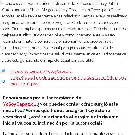
impacto social. Fue por años profesor en la Fundación Niño y Patria
(Carabineros de Chile), Abogado Jefe y Fiscal de Un Techo para Chile,
soporte legal y representante en Fundación Nuestra Casa y ha realizado
programas de voluntariado del Hogar de Cristo, entre otros roles pro-
bono. Tiene amplia experiencia en diversas áreas del Derecho, entre los
mejores estudios jurídicos de Chile y como independiente, y vasto
recorrido en materia comercial y emprendimientos propios. Es el
fundador de esta nueva red social para personas en situación de
discapacidad y limitaciones de salud, totalmente única en Latinoamérica,
y que está generando un impacto social considerable.
https://twitter.com/YoSoyCapaz_cl
https://www.linkedin.com/in/nicolas-ossa-99009111/?trk=public-
profile-join-page
Enhorabuena
por el lanzamiento de
YoSoyCapaz.cl
, ¿Nos puedes contar cómo surgió esta
iniciativa? Vemos que tienes una gran trayectoria
vocacional, ¿está relacionada el surgimiento de esta
iniciativa con tu inclinación por la labor social?
La iniciativa surge de haberme dado cuenta, durante 2022, de