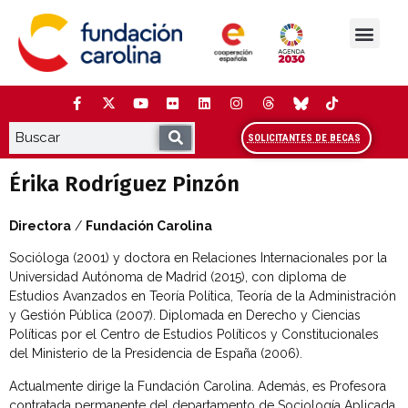
Saltar
al
contenido
La Fundación
Estudios y análisis
Cooperación y Liderazg
Red Carolina
SOLICITANTES DE BECAS
Érika Rodríguez Pinzón
Directora
/
Fundación Carolina
Socióloga (2001) y doctora en Relaciones Internacionales por la
Universidad Autónoma de Madrid (2015), con diploma de
Estudios Avanzados en Teoría Política, Teoría de la Administración
y Gestión Pública (2007). Diplomada en Derecho y Ciencias
Políticas por el Centro de Estudios Políticos y Constitucionales
del Ministerio de la Presidencia de España (2006).
Actualmente dirige la Fundación Carolina. Además, es Profesora
contratada permanente del departamento de Sociología Aplicada