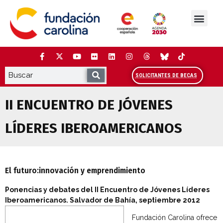
Saltar
al
contenido
La Fundación
Estudios y análisis
Cooperación y Liderazg
Red Carolina
SOLICITANTES DE BECAS
II ENCUENTRO DE JÓVENES
LÍDERES IBEROAMERICANOS
El futuro:innovación y emprendimiento
Ponencias y debates del II Encuentro de Jóvenes Líderes
Iberoamericanos. Salvador de Bahía, septiembre 2012
Fundación Carolina ofrece