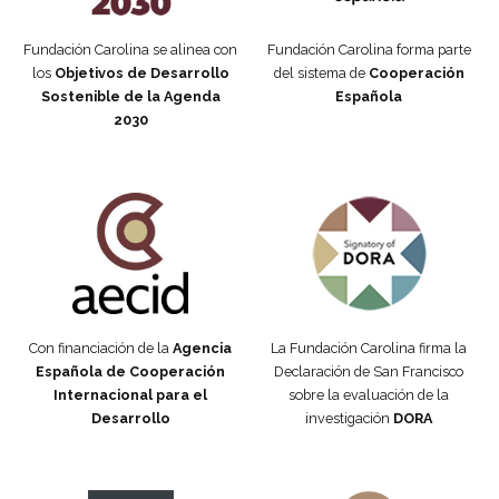
Fundación Carolina se alinea con
Fundación Carolina forma parte
los
Objetivos de Desarrollo
del sistema de
Cooperación
Sostenible de la Agenda
Española
2030
Fundación Carolina Colombia
Declaración de San Francisco
Con financiación de la
Agencia
La Fundación Carolina firma la
Española de Cooperación
Declaración de San Francisco
Internacional para el
sobre la evaluación de la
Desarrollo
investigación
DORA
Manifiesto #DóndeEstánEllas
Manifiesto #DóndeEstánEllas