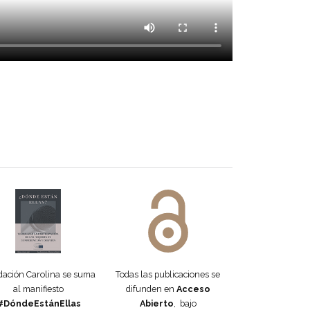
igación en arte y creación de la Universidad
 DORA
ifiesto #DóndeEstánEllas
Manifiesto #DóndeEstánEllas
ación Carolina se suma
Todas las publicaciones se
al manifiesto
difunden en
Acceso
#DóndeEstánEllas
Abierto
, bajo