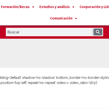
Formación/Becas
Estudios y análisis
Cooperación y Li
Comunicación
dding=’default’ shadow=’no-shadow’ bottom_border=’no-border-stylin
osition=’top left’ repeat=’no-repeat’ video=» video_ratio=’16:9′]