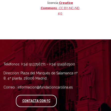
licencia
Creative
Commons ·
CC BY-NC-ND
4.0
Teléfonos: (+34) 913796771 - (+34) 914562900
Dirección: Plaza del Marqués de Salamanca nº
8, 4ª planta, 28006 Madrid.
Correo : informacion@fundacioncarolina.es
A TRAVÉS DEL FORMULARIO DE CONTAC
CONTACTA CON FC