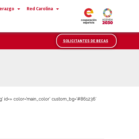
derazgo
Red Carolina
SOLICITANTES DE BECAS
g’ id=» color=’main_color’ custom_bg=’#861236′